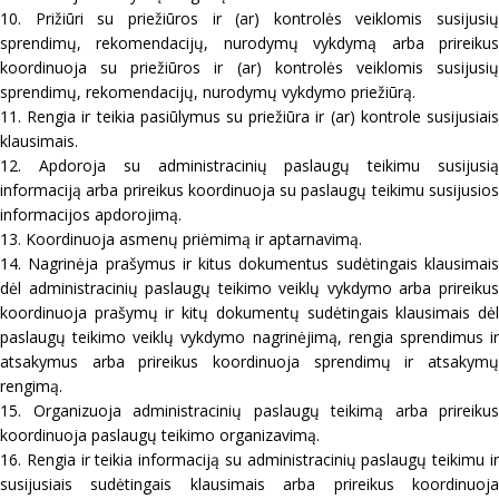
10. Prižiūri su priežiūros ir (ar) kontrolės veiklomis susijusių
sprendimų, rekomendacijų, nurodymų vykdymą arba prireikus
koordinuoja su priežiūros ir (ar) kontrolės veiklomis susijusių
sprendimų, rekomendacijų, nurodymų vykdymo priežiūrą.
11. Rengia ir teikia pasiūlymus su priežiūra ir (ar) kontrole susijusiais
klausimais.
12. Apdoroja su administracinių paslaugų teikimu susijusią
informaciją arba prireikus koordinuoja su paslaugų teikimu susijusios
informacijos apdorojimą.
13. Koordinuoja asmenų priėmimą ir aptarnavimą.
14. Nagrinėja prašymus ir kitus dokumentus sudėtingais klausimais
dėl administracinių paslaugų teikimo veiklų vykdymo arba prireikus
koordinuoja prašymų ir kitų dokumentų sudėtingais klausimais dėl
paslaugų teikimo veiklų vykdymo nagrinėjimą, rengia sprendimus ir
atsakymus arba prireikus koordinuoja sprendimų ir atsakymų
rengimą.
15. Organizuoja administracinių paslaugų teikimą arba prireikus
koordinuoja paslaugų teikimo organizavimą.
16. Rengia ir teikia informaciją su administracinių paslaugų teikimu ir
susijusiais sudėtingais klausimais arba prireikus koordinuoja