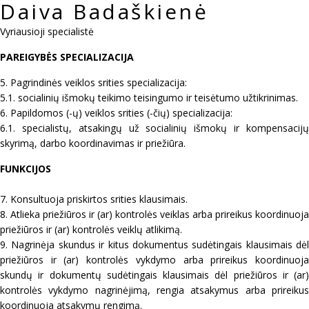
Daiva Badaškienė
Vyriausioji specialistė
PAREIGYBĖS SPECIALIZACIJA
5. Pagrindinės veiklos srities specializacija:
5.1. socialinių išmokų teikimo teisingumo ir teisėtumo užtikrinimas.
6. Papildomos (-ų) veiklos srities (-čių) specializacija:
6.1. specialistų, atsakingų už socialinių išmokų ir kompensacijų
skyrimą, darbo koordinavimas ir priežiūra.
FUNKCIJOS
7. Konsultuoja priskirtos srities klausimais.
8. Atlieka priežiūros ir (ar) kontrolės veiklas arba prireikus koordinuoja
priežiūros ir (ar) kontrolės veiklų atlikimą.
9. Nagrinėja skundus ir kitus dokumentus sudėtingais klausimais dėl
priežiūros ir (ar) kontrolės vykdymo arba prireikus koordinuoja
skundų ir dokumentų sudėtingais klausimais dėl priežiūros ir (ar)
kontrolės vykdymo nagrinėjimą, rengia atsakymus arba prireikus
koordinuoja atsakymų rengimą.