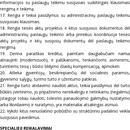
informacijos su paslaugų teikimu susijusiais sudėtingais klausimais
rengimą ir teikimą.
17. Rengia ir teikia pasiūlymus su administracinių paslaugų teikimu
susijusiais klausimais.
18. Rengia teisės aktų projektus ir kitus susijusius dokumentus dėl
administracinių paslaugų teikimo arba prireikus koordinuoja teisės
aktų projektų ir kitų susijusių dokumentų dėl paslaugų teikimo
rengimą.
19. Derina paraiškas kreditui, paimtam daugiabučiam namui
atnaujinti (modernizuoti), ir palūkanoms, tenkančioms asmenims,
turintiems teisę į būsto šildymo išlaidų kompensaciją, apmokėti.
20. Atlieka gyventojų, besikreipiančių dėl socialinės paramos,
gyvenimo sąlygų, turimo turto ir užimtumo patikras.
21. Rengia turto atidavimo naudoti aktus, teikia pasiūlymus dėl turto
būklės įvertinimo, jo pripažinimo nereikalingu ir netinkamu (negalimu)
įstaigoje toliau naudoti, tolesnio panaudojimo galimybių nustatymo
arba likvidavimo ir nurašymo, yra materialiai atsakingas asmuo.
22. Vykdo kitus nenuolatinio pobūdžio su struktūrinio padalinio veikla
susijusius pavedimus.
SPECIALIEJI REIKALAVIMAI