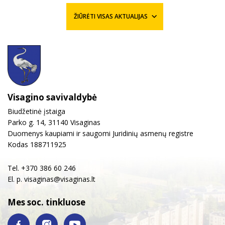
ŽIŪRĖTI VISAS AKTUALIJAS
Visagino savivaldybė
Biudžetinė įstaiga
Parko g. 14, 31140 Visaginas
Duomenys kaupiami ir saugomi Juridinių asmenų registre
Kodas 188711925
Tel. +370 386 60 246
El. p.
visaginas@visaginas.lt
Mes soc. tinkluose