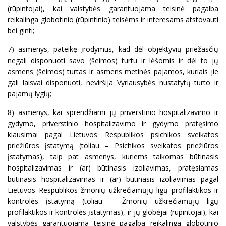
(rūpintojai), kai valstybės garantuojama teisinė pagalba
reikalinga globotinio (rūpintinio) teisėms ir interesams atstovauti
bei ginti;
7) asmenys, pateikę įrodymus, kad dėl objektyvių priežasčių
negali disponuoti savo (šeimos) turtu ir lėšomis ir dėl to jų
asmens (šeimos) turtas ir asmens metinės pajamos, kuriais jie
gali laisvai disponuoti, neviršija Vyriausybės nustatytų turto ir
pajamų lygių;
8) asmenys, kai sprendžiami jų priverstinio hospitalizavimo ir
gydymo, priverstinio hospitalizavimo ir gydymo pratęsimo
klausimai pagal Lietuvos Respublikos psichikos sveikatos
priežiūros įstatymą (toliau – Psichikos sveikatos priežiūros
įstatymas), taip pat asmenys, kuriems taikomas būtinasis
hospitalizavimas ir (ar) būtinasis izoliavimas, pratęsiamas
būtinasis hospitalizavimas ir (ar) būtinasis izoliavimas pagal
Lietuvos Respublikos žmonių užkrečiamųjų ligų profilaktikos ir
kontrolės įstatymą (toliau – Žmonių užkrečiamųjų ligų
profilaktikos ir kontrolės įstatymas), ir jų globėjai (rūpintojai), kai
valstybės garantuojama teisinė pagalba reikalinga globotinio