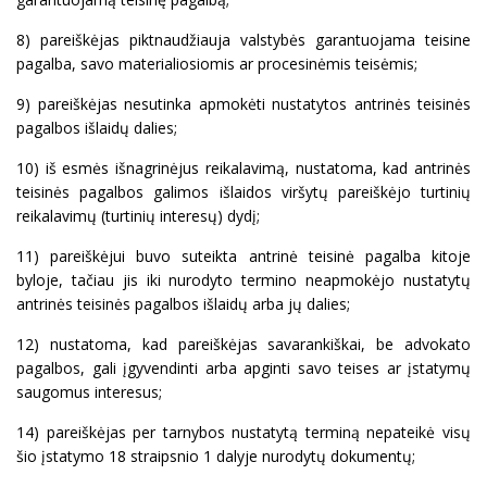
8) pareiškėjas piktnaudžiauja valstybės garantuojama teisine
pagalba, savo materialiosiomis ar procesinėmis teisėmis;
9) pareiškėjas nesutinka apmokėti nustatytos antrinės teisinės
pagalbos išlaidų dalies;
10) iš esmės išnagrinėjus reikalavimą, nustatoma, kad antrinės
teisinės pagalbos galimos išlaidos viršytų pareiškėjo turtinių
reikalavimų (turtinių interesų) dydį;
11) pareiškėjui buvo suteikta antrinė teisinė pagalba kitoje
byloje, tačiau jis iki nurodyto termino neapmokėjo nustatytų
antrinės teisinės pagalbos išlaidų arba jų dalies;
12) nustatoma, kad pareiškėjas savarankiškai, be advokato
pagalbos, gali įgyvendinti arba apginti savo teises ar įstatymų
saugomus interesus;
14) pareiškėjas per tarnybos nustatytą terminą nepateikė visų
šio įstatymo 18 straipsnio 1 dalyje nurodytų dokumentų;