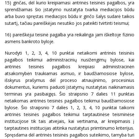
15) ginčas, dėl kurio kreipiamasi antrinės teisinės pagalbos, yra
sprendžiamas šio įstatymo nustatyta tvarka mediacijos būdu
arba buvo spręstas mediacijos būdu ir ginčo šalys sudarė taikos
sutartį, tačiau pareiškėjas nesutiko jos pateikti tvirtinti teismui;
16) pareiškėjui teisinė pagalba yra reikalinga jam iškeltoje fizinio
asmens bankroto byloje.
Nurodyti 1, 2, 3, 4, 10 punktai netaikomi antrinės teisinės
pagalbos teikimui administracinių nusižengimų bylose, kai
antrinės teisinės pagalbos kreipiasi administracinėn
atsakomybėn traukiamas asmuo, ir baudžiamosiose bylose,
išskyrus prašymus dėl proceso atnaujinimo, procesinius
dokumentus, kuriems paduoti įstatymų nustatytas naikinamasis
terminas yra pasibaigęs. Šio straipsnio 7 dalies 11 punktas
netaikomas antrinės teisinės pagalbos teikimui baudžiamosiose
bylose. Šio straipsnio 7 dalies 1, 2, 3, 4, 10 punktai taikomi
antrinės teisinės pagalbos teikimui tarptautinėse teisminėse
institucijose tik tais atvejais, kai vertinama, ar kreipimasis į
tarptautines institucijas atitinka nustatytus priimtinumo kriterijus.
Spręsdama dėl antrinės teisinės pagalbos suteikimo, tarnyba turi