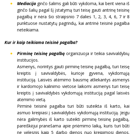
Mediacija
ginčo šalims gali būti vykdoma, kai bent viena iš
ginčo šalių pagal šį įstatymą turi teisę gauti antrinę teisinę
pagalbą ir nėra šio straipsnio 7 dalies 1, 2, 3, 4, 6, 7 ir 8
punktuose nustatytų pagrindų, kai antrinė teisinė pagalba
neteikiama.
Kur ir kaip teikiama teisinė pagalba?
Pirminę teisinę pagalbą
organizuoja ir teikia savivaldybių
institucijos.
Asmenys, norintys gauti pirminę teisinę pagalbą, turi teisę
kreiptis į savivaldybės, kurioje gyvena, vykdomąją
instituciją. Laisvės atėmimo bausmę atliekantys asmenys
ir kardomojo kalinimo vietose laikomi asmenys turi teisę
kreiptis į savivaldybės vykdomąją instituciją pagal laisvės
atėmimo vietą.
Pirminė teisinė pagalba turi būti suteikta iš karto, kai
asmuo kreipiasi į savivaldybės vykdomąją instituciją. Jeigu
nėra galimybės iš karto suteikti pirminę teisinę pagalbą,
pareiškėjui pranešama apie priėmimo laiką, kuris turi būti
ne vėlesnis kaip 5 darbo dienos nuo kreipimosi dienos.