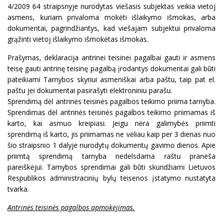
4/2009 64 straipsnyje nurodytas viešasis subjektas veikia vietoj
asmens, kuriam privaloma mokėti išlaikymo išmokas, arba
dokumentai, pagrindžiantys, kad viešajam subjektui privaloma
grąžinti vietoj išlaikymo išmokėtas išmokas.
Prašymas, deklaracija antrinei teisinei pagalbai gauti ir asmens
teisę gauti antrinę teisinę pagalbą įrodantys dokumentai gali būti
pateikiami Tarnybos skyriui asmeniškai arba paštu, taip pat el.
paštu jei dokumentai pasirašyti elektroniniu parašu.
Sprendimą dėl antrinės teisinės pagalbos teikimo priima tarnyba.
Sprendimas dėl antrinės teisinės pagalbos teikimo priimamas iš
karto, kai asmuo kreipiasi. Jeigu nėra galimybės priimti
sprendimą iš karto, jis priimamas ne vėliau kaip per 3 dienas nuo
šio straipsnio 1 dalyje nurodytų dokumentų gavimo dienos. Apie
priimtą sprendimą tarnyba nedelsdama raštu praneša
pareiškėjui. Tarnybos sprendimai gali būti skundžiami Lietuvos
Respublikos administracinių bylų teisenos įstatymo nustatyta
tvarka.
Antrinės teisinės pagalbos apmokėjimas.