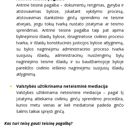
Antrinė teisinė pagalba – dokumentų rengimas, gynyba ir
atstovavimas bylose, įskaitant vykdymo procesą,
atstovavimas išankstinio ginčų sprendimo ne teisme
atvejais, jeigu tokią tvarką nustato įstatymai ar teismo
sprendimas. Antrinė teisinė pagalba taip pat apima
bylinėjimosi išlaidų bylose, išnagrinėtose civilinio proceso
tvarka, ir išlaidų konstitucinės justicijos bylose atlyginimą,
su bylos nagrinėjimu administracinio proceso tvarka
susijusių išlaidų, administracinių nusižengimų bylų
nagrinėjimo teisme išlaidų ir su baudžiamojoje byloje
pareikšto civilinio ieškinio nagrinėjimu susijusių išlaidų
atlyginimą.
Valstybės užtikrinama neteisminė mediacija
Valstybės užtikrinama neteisminė mediacija – pagal šį
įstatymą atliekama civilinių ginčų sprendimo procedūra,
kurios metu vienas ar keli mediatoriai padeda ginčo
šalims taikiai spręsti ginčą.
Kas turi teisę gauti teisinę pagalbą?