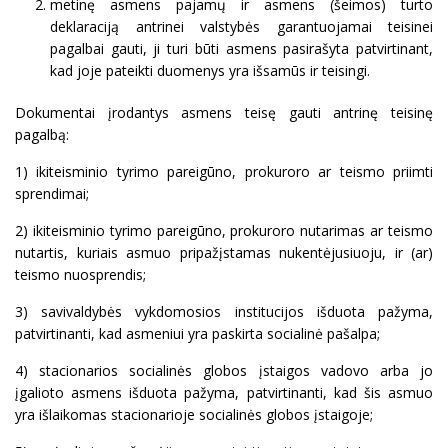
metinę asmens pajamų ir asmens (šeimos) turto
deklaraciją antrinei valstybės garantuojamai teisinei
pagalbai gauti, ji turi būti asmens pasirašyta patvirtinant,
kad joje pateikti duomenys yra išsamūs ir teisingi.
Dokumentai įrodantys asmens teisę gauti antrinę teisinę
pagalbą:
1) ikiteisminio tyrimo pareigūno, prokuroro ar teismo priimti
sprendimai;
2) ikiteisminio tyrimo pareigūno, prokuroro nutarimas ar teismo
nutartis, kuriais asmuo pripažįstamas nukentėjusiuoju, ir (ar)
teismo nuosprendis;
3) savivaldybės vykdomosios institucijos išduota pažyma,
patvirtinanti, kad asmeniui yra paskirta socialinė pašalpa;
4) stacionarios socialinės globos įstaigos vadovo arba jo
įgalioto asmens išduota pažyma, patvirtinanti, kad šis asmuo
yra išlaikomas stacionarioje socialinės globos įstaigoje;