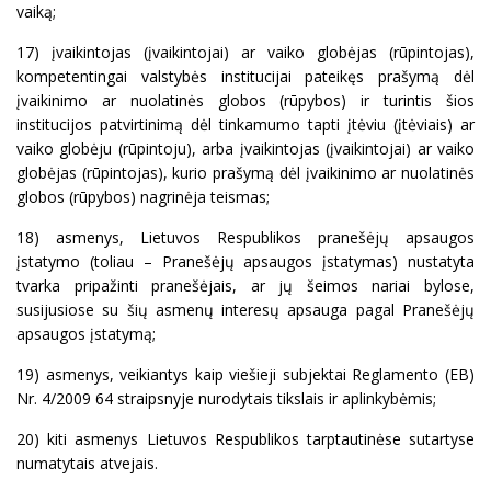
vaiką;
17) įvaikintojas (įvaikintojai) ar vaiko globėjas (rūpintojas),
kompetentingai valstybės institucijai pateikęs prašymą dėl
įvaikinimo ar nuolatinės globos (rūpybos) ir turintis šios
institucijos patvirtinimą dėl tinkamumo tapti įtėviu (įtėviais) ar
vaiko globėju (rūpintoju), arba įvaikintojas (įvaikintojai) ar vaiko
globėjas (rūpintojas), kurio prašymą dėl įvaikinimo ar nuolatinės
globos (rūpybos) nagrinėja teismas;
18) asmenys, Lietuvos Respublikos pranešėjų apsaugos
įstatymo (toliau – Pranešėjų apsaugos įstatymas) nustatyta
tvarka pripažinti pranešėjais, ar jų šeimos nariai bylose,
susijusiose su šių asmenų interesų apsauga pagal Pranešėjų
apsaugos įstatymą;
19) asmenys, veikiantys kaip viešieji subjektai Reglamento (EB)
Nr. 4/2009 64 straipsnyje nurodytais tikslais ir aplinkybėmis;
20) kiti asmenys Lietuvos Respublikos tarptautinėse sutartyse
numatytais atvejais.