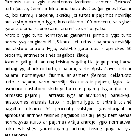
Pirmasis turto lygis nustatomas įvertinant asmens (šeimos)
turtą (būsto, žemės ir kilnojamo turto dydžius (pinigines lėšas ir
kt.) bei turimų išlaikytinių skaičių. Jei turtas ir pajamos neviršija
nustatytojo pirmojo lygio, bus teikiama 100 procentų valstybės
garantuojama ir apmokama antrinė teisinė pagalba.
Antrojo lygio turto normatyvas gaunamas pirmojo lygio turto
normatyvą dauginant iš 1,5 karto. Jei turtas ir pajamos neviršija
nustatytojo antrojo lygio, valstybė garantuos ir apmokės 50
procentų antrinės teisinės pagalbos išlaidų.
Asmuo gali gauti antrinę teisinę pagalbą tik, jeigu pirmąjį arba
antrąjį lygį atitinka ir turto, ir pajamų vertė. Apskaičiavus turto ir
pajamų normatyvus, žiūrima, ar asmens (šeimos) deklaruoto
turto ir pajamų vertė neviršija šio turto ir pajamų lygio. Kai
asmeniui nustatomi skirtingi turto ir pajamų lygiai (turto –
pirmasis; pajamų – antrasis lygis ar atvirkščiai), pareiškėjui
nustatomas antrasis turto ir pajamų lygis, o antrinė teisinė
pagalba teikiama 50 procentų valstybei garantuojant ir
apmokant antrinės teisinės pagalbos išlaidų. Jeigu bent vienas
normatyvas (turto ar pajamų) viršija antrojo lygio normatyvą,
teikti valstybės garantuojamą antrinę teisinę pagalbą yra
atsisakoma.