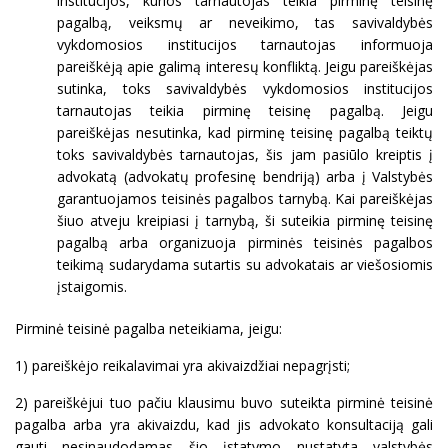
institucijos, kurios tarnautojas teikia pirminę teisinę
pagalbą, veiksmų ar neveikimo, tas savivaldybės
vykdomosios institucijos tarnautojas informuoja
pareiškėją apie galimą interesų konfliktą. Jeigu pareiškėjas
sutinka, toks savivaldybės vykdomosios institucijos
tarnautojas teikia pirminę teisinę pagalbą. Jeigu
pareiškėjas nesutinka, kad pirminę teisinę pagalbą teiktų
toks savivaldybės tarnautojas, šis jam pasiūlo kreiptis į
advokatą (advokatų profesinę bendriją) arba į Valstybės
garantuojamos teisinės pagalbos tarnybą. Kai pareiškėjas
šiuo atveju kreipiasi į tarnybą, ši suteikia pirminę teisinę
pagalbą arba organizuoja pirminės teisinės pagalbos
teikimą sudarydama sutartis su advokatais ar viešosiomis
įstaigomis.
Pirminė teisinė pagalba neteikiama, jeigu:
1) pareiškėjo reikalavimai yra akivaizdžiai nepagrįsti;
2) pareiškėjui tuo pačiu klausimu buvo suteikta pirminė teisinė
pagalba arba yra akivaizdu, kad jis advokato konsultaciją gali
gauti nesinaudodamas šio įstatymo nustatyta valstybės