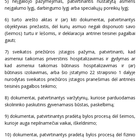
5) neįgaliojo pažymėjimas, patvirtinantis nustatytą asmens
neįgalumo lygį, darbingumo lygį arba specialiųjų poreikių lygį;
6) turto arešto aktas ir (ar) kiti dokumentai, patvirtinantys
objektyvias priežastis, dėl kurių asmuo negali disponuoti savo
(šeimos) turtu ir lėšomis, ir deklaracija antrinei teisinei pagalbai
gauti;
7) sveikatos priežiūros įstaigos pažyma, patvirtinanti, kad
asmeniui taikomas priverstinis hospitalizavimas ir gydymas ar
kad asmeniui taikomas būtinasis hospitalizavimas ir (ar)
būtinasis izoliavimas, arba šio įstatymo 22 straipsnio 1 dalyje
nurodytas sveikatos priežiūros įstaigos pranešimas dėl antrinės
teisinės pagalbos teikimo;
8) dokumentai, patvirtinantys varžytynių, kuriose parduodamas
skolininko paskutinis gyvenamasis būstas, paskelbimą;
9) dokumentai, patvirtinantys pradėtą bylos procesą dėl šeimos,
kurioje auga nepilnamečiai vaikai, iškeldinimo;
10) dokumentai, patvirtinantys pradėtą bylos procesą dėl fizinio