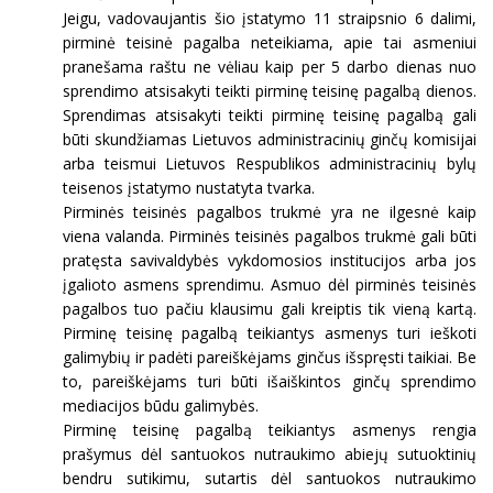
Jeigu, vadovaujantis šio įstatymo 11 straipsnio 6 dalimi,
pirminė teisinė pagalba neteikiama, apie tai asmeniui
pranešama raštu ne vėliau kaip per 5 darbo dienas nuo
sprendimo atsisakyti teikti pirminę teisinę pagalbą dienos.
Sprendimas atsisakyti teikti pirminę teisinę pagalbą gali
būti skundžiamas Lietuvos administracinių ginčų komisijai
arba teismui Lietuvos Respublikos administracinių bylų
teisenos įstatymo nustatyta tvarka.
Pirminės teisinės pagalbos trukmė yra ne ilgesnė kaip
viena valanda. Pirminės teisinės pagalbos trukmė gali būti
pratęsta savivaldybės vykdomosios institucijos arba jos
įgalioto asmens sprendimu. Asmuo dėl pirminės teisinės
pagalbos tuo pačiu klausimu gali kreiptis tik vieną kartą.
Pirminę teisinę pagalbą teikiantys asmenys turi ieškoti
galimybių ir padėti pareiškėjams ginčus išspręsti taikiai. Be
to, pareiškėjams turi būti išaiškintos ginčų sprendimo
mediacijos būdu galimybės.
Pirminę teisinę pagalbą teikiantys asmenys rengia
prašymus dėl santuokos nutraukimo abiejų sutuoktinių
bendru sutikimu, sutartis dėl santuokos nutraukimo