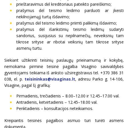
prieštaravimus dėl kreditoriaus pateikto pareiškimo;
prašymus dėl teismo leidimo parduoti ar įkeisti
nekilnojamąjį turtą išdavimo;
prašymus dėl teismo leidimo priimti palikimą išdavimo;
prašymus dėl išankstinių teismo leidimų sudaryti
sandorius, susijusius su nepilnamečių, neveiksnių tam
tikrose srityse ar ribotai veiksnių tam tikrose srityse
asmenų turtu.
Siekiant užtikrinti teisinių paslaugų prieinamumą ir kokybę,
nemokama pirminė teisinė pagalba Visagino savivaldybės
gyventojams teikiama iš anksto užsiregistravus tel. +370 386 31
038, el. p.
teisininkas@visaginas.lt
, adresu Parko g. 14-106,
Visagine, pagal šį grafiką:
Pirmadienis, trečiadienis – 8.00–12.00 ir 12.45–17.00 val.
Antradienis, ketvirtadienis – 12.45–18.00 val.
Penktadienis – konsultacijos neteikiamos.
Kreipiantis teisinės pagalbos asmuo turi turėti asmens
dokumentą.