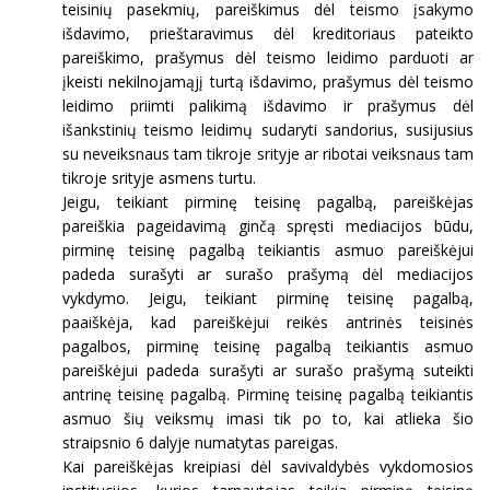
teisinių pasekmių, pareiškimus dėl teismo įsakymo
išdavimo, prieštaravimus dėl kreditoriaus pateikto
pareiškimo, prašymus dėl teismo leidimo parduoti ar
įkeisti nekilnojamąjį turtą išdavimo, prašymus dėl teismo
leidimo priimti palikimą išdavimo ir prašymus dėl
išankstinių teismo leidimų sudaryti sandorius, susijusius
su neveiksnaus tam tikroje srityje ar ribotai veiksnaus tam
tikroje srityje asmens turtu.
Jeigu, teikiant pirminę teisinę pagalbą, pareiškėjas
pareiškia pageidavimą ginčą spręsti mediacijos būdu,
pirminę teisinę pagalbą teikiantis asmuo pareiškėjui
padeda surašyti ar surašo prašymą dėl mediacijos
vykdymo. Jeigu, teikiant pirminę teisinę pagalbą,
paaiškėja, kad pareiškėjui reikės antrinės teisinės
pagalbos, pirminę teisinę pagalbą teikiantis asmuo
pareiškėjui padeda surašyti ar surašo prašymą suteikti
antrinę teisinę pagalbą. Pirminę teisinę pagalbą teikiantis
asmuo šių veiksmų imasi tik po to, kai atlieka šio
straipsnio 6 dalyje numatytas pareigas.
Kai pareiškėjas kreipiasi dėl savivaldybės vykdomosios