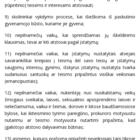
(rūpintinio) teisėms ir interesams atstovauti;
9) skolininkai vykdymo procese, kai išieškoma iš paskutinio
gyvenamojo būsto, kuriame jie gyvena;
10) nepilnamečių vaikų, kai sprendžiamas jų iškeldinimo
klausimas, tėvai ar kiti atstovai pagal įstatymą;
11) nepilnamečiai vaikai, kai įstatymų nustatytais atvejais
savarankiškai kreipiasi į teismą dėl savo teisių ar įstatymų
saugomų interesų gynimo, išskyrus įstatymų nustatyta tvarka
sudariusius santuoką ar teismo pripažintus visiškai veiksniais
(emancipuotais);
12) nepilnamečiai vaikai, nukentėję nuo nusikalstamų veikų
žmogaus sveikatai, laisvei, seksualinio apsisprendimo laisvei ir
neliečiamumui, vaikui ir šeimai, dorovei ir kitose baudžiamosiose
bylose, kai ikiteisminio tyrimo pareigūno, prokuroro motyvuotu
nutarimu ar teismo motyvuota nutartimi pripažinta, kad
įgaliotojo atstovo dalyvavimas būtinas;
13) asmenys, kuriuos prašoma pripažinti neveiksniais tam tikroje