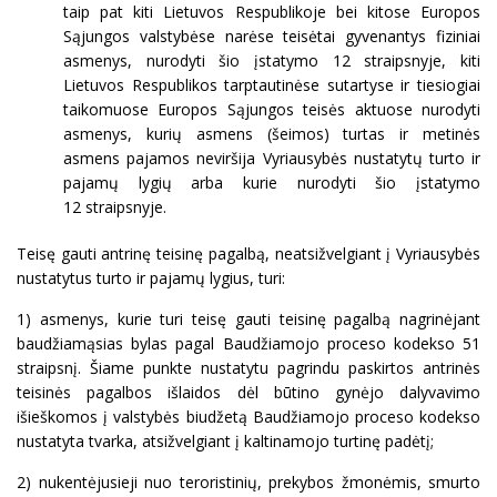
taip pat kiti Lietuvos Respublikoje bei kitose Europos
Sąjungos valstybėse narėse teisėtai gyvenantys fiziniai
asmenys, nurodyti šio įstatymo 12 straipsnyje, kiti
Lietuvos Respublikos tarptautinėse sutartyse ir tiesiogiai
taikomuose Europos Sąjungos teisės aktuose nurodyti
asmenys, kurių asmens (šeimos) turtas ir metinės
asmens pajamos neviršija Vyriausybės nustatytų turto ir
pajamų lygių arba kurie nurodyti šio įstatymo
12 straipsnyje.
Teisę gauti antrinę teisinę pagalbą, neatsižvelgiant į Vyriausybės
nustatytus turto ir pajamų lygius, turi:
1) asmenys, kurie turi teisę gauti teisinę pagalbą nagrinėjant
baudžiamąsias bylas pagal Baudžiamojo proceso kodekso 51
straipsnį. Šiame punkte nustatytu pagrindu paskirtos antrinės
teisinės pagalbos išlaidos dėl būtino gynėjo dalyvavimo
išieškomos į valstybės biudžetą Baudžiamojo proceso kodekso
nustatyta tvarka, atsižvelgiant į kaltinamojo turtinę padėtį;
2) nukentėjusieji nuo teroristinių, prekybos žmonėmis, smurto