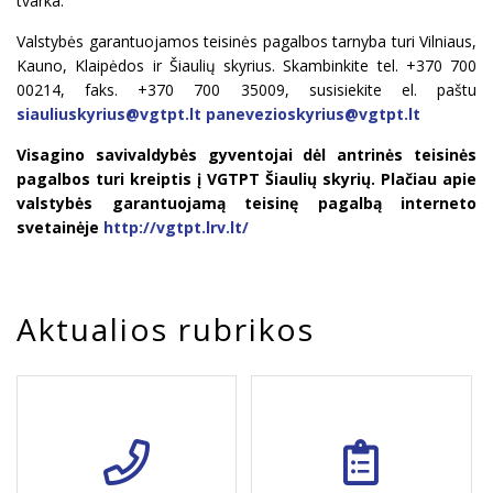
tvarka.
Valstybės garantuojamos teisinės pagalbos tarnyba turi Vilniaus,
Kauno, Klaipėdos ir Šiaulių skyrius. Skambinkite tel. +370 700
00214, faks. +370 700 35009, susisiekite el. paštu
siauliuskyrius@vgtpt.lt
panevezioskyrius@vgtpt.lt
Visagino savivaldybės gyventojai dėl antrinės teisinės
pagalbos turi kreiptis į VGTPT Šiaulių skyrių. Plačiau apie
valstybės garantuojamą teisinę pagalbą interneto
svetainėje
http://vgtpt.lrv.lt/
Aktualios rubrikos