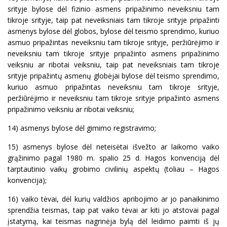
srityje bylose dėl fizinio asmens pripažinimo neveiksniu tam
tikroje srityje, taip pat neveiksniais tam tikroje srityje pripažinti
asmenys bylose dėl globos, bylose dėl teismo sprendimo, kuriuo
asmuo pripažintas neveiksniu tam tikroje srityje, peržiūrėjimo ir
neveiksniu tam tikroje srityje pripažinto asmens pripažinimo
veiksniu ar ribotai veiksniu, taip pat neveiksniais tam tikroje
srityje pripažintų asmenų globėjai bylose dėl teismo sprendimo,
kuriuo asmuo pripažintas neveiksniu tam tikroje srityje,
peržiūrėjimo ir neveiksniu tam tikroje srityje pripažinto asmens
pripažinimo veiksniu ar ribotai veiksniu;
14) asmenys bylose dėl gimimo registravimo;
15) asmenys bylose dėl neteisėtai išvežto ar laikomo vaiko
grąžinimo pagal 1980 m. spalio 25 d. Hagos konvenciją dėl
tarptautinio vaikų grobimo civilinių aspektų (toliau – Hagos
konvencija);
16) vaiko tėvai, dėl kurių valdžios apribojimo ar jo panaikinimo
sprendžia teismas, taip pat vaiko tėvai ar kiti jo atstovai pagal
įstatymą, kai teismas nagrinėja bylą dėl leidimo paimti iš jų