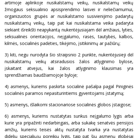
artimoje aplinkoje nusikalstamų veikų, nusikalstamų veikų
žmogaus seksualinio apsisprendimo laisvei ir neliečiamumui,
organizuotos grupės ar nusikalstamo susivienijimo padarytų
nusikalstamų veikų, taip pat kai nusikalstama veika padaryta
siekiant išreikšti neapykantą nukentėjusiajam dėl amžiaus, lyties,
seksualinės orientacijos, neįgalumo, rasės, tautybės, kalbos,
kilmės, socialinės padėties, tikėjimo, įsitikinimų ar pažiūrų;
3) kiti, negu nurodyta šio straipsnio 2 punkte, nukentėjusieji dėl
nusikalstamų veikų atsiradusios žalos atlyginimo bylose,
įskaitant atvejus, kai žalos atlyginimo klausimas yra
sprendžiamas baudžiamojoje byloje;
4) asmenys, kuriems paskirta socialinė pašalpa pagal Piniginės
socialinės paramos nepasiturintiems gyventojams įstatymą;
5) asmenys, išlaikomi stacionariose socialinės globos įstaigose;
6) asmenys, kuriems nustatytas sunkus neįgalumo lygis arba
kurie yra pripažinti nedarbingais, arba sukakę senatvės pensijos
amžių, kuriems teisės aktų nustatyta tvarka yra nustatytas
didelių specialiųjų poreikių lygis, taip pat šių asmenų globėjai