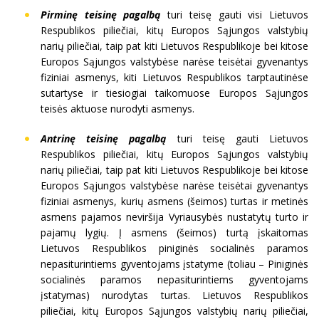
Pirminę teisinę pagalbą
turi teisę gauti visi Lietuvos
Respublikos piliečiai, kitų Europos Sąjungos valstybių
narių piliečiai, taip pat kiti Lietuvos Respublikoje bei kitose
Europos Sąjungos valstybėse narėse teisėtai gyvenantys
fiziniai asmenys, kiti Lietuvos Respublikos tarptautinėse
sutartyse ir tiesiogiai taikomuose Europos Sąjungos
teisės aktuose nurodyti asmenys.
Antrinę teisinę pagalbą
turi teisę gauti Lietuvos
Respublikos piliečiai, kitų Europos Sąjungos valstybių
narių piliečiai, taip pat kiti Lietuvos Respublikoje bei kitose
Europos Sąjungos valstybėse narėse teisėtai gyvenantys
fiziniai asmenys, kurių asmens (šeimos) turtas ir metinės
asmens pajamos neviršija Vyriausybės nustatytų turto ir
pajamų lygių. Į asmens (šeimos) turtą įskaitomas
Lietuvos Respublikos piniginės socialinės paramos
nepasiturintiems gyventojams įstatyme (toliau – Piniginės
socialinės paramos nepasiturintiems gyventojams
įstatymas) nurodytas turtas. Lietuvos Respublikos
piliečiai, kitų Europos Sąjungos valstybių narių piliečiai,