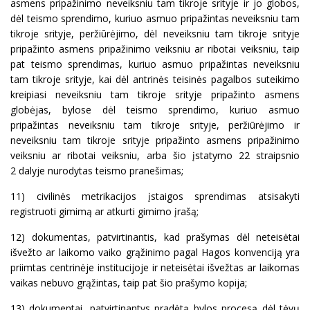
asmens pripažinimo neveiksniu tam tikroje srityje ir jo globos,
dėl teismo sprendimo, kuriuo asmuo pripažintas neveiksniu tam
tikroje srityje, peržiūrėjimo, dėl neveiksniu tam tikroje srityje
pripažinto asmens pripažinimo veiksniu ar ribotai veiksniu, taip
pat teismo sprendimas, kuriuo asmuo pripažintas neveiksniu
tam tikroje srityje, kai dėl antrinės teisinės pagalbos suteikimo
kreipiasi neveiksniu tam tikroje srityje pripažinto asmens
globėjas, bylose dėl teismo sprendimo, kuriuo asmuo
pripažintas neveiksniu tam tikroje srityje, peržiūrėjimo ir
neveiksniu tam tikroje srityje pripažinto asmens pripažinimo
veiksniu ar ribotai veiksniu, arba šio įstatymo 22 straipsnio
2 dalyje nurodytas teismo pranešimas;
11) civilinės metrikacijos įstaigos sprendimas atsisakyti
registruoti gimimą ar atkurti gimimo įrašą;
12) dokumentas, patvirtinantis, kad prašymas dėl neteisėtai
išvežto ar laikomo vaiko grąžinimo pagal Hagos konvenciją yra
priimtas centrinėje institucijoje ir neteisėtai išvežtas ar laikomas
vaikas nebuvo grąžintas, taip pat šio prašymo kopija;
13) dokumentai, patvirtinantys pradėtą bylos procesą dėl tėvų