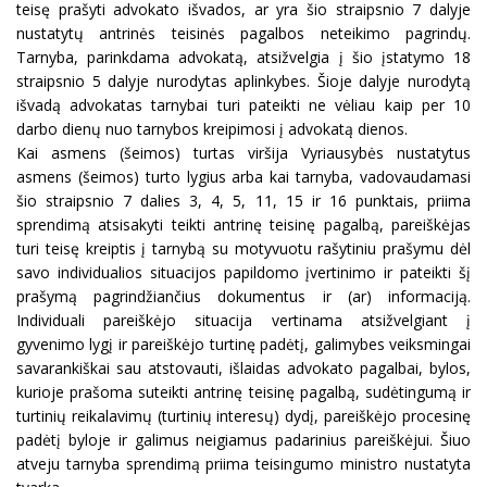
teisę prašyti advokato išvados, ar yra šio straipsnio 7 dalyje
nustatytų antrinės teisinės pagalbos neteikimo pagrindų.
Tarnyba, parinkdama advokatą, atsižvelgia į šio įstatymo 18
straipsnio 5 dalyje nurodytas aplinkybes. Šioje dalyje nurodytą
išvadą advokatas tarnybai turi pateikti ne vėliau kaip per 10
darbo dienų nuo tarnybos kreipimosi į advokatą dienos.
Kai asmens (šeimos) turtas viršija Vyriausybės nustatytus
asmens (šeimos) turto lygius arba kai tarnyba, vadovaudamasi
šio straipsnio 7 dalies 3, 4, 5, 11, 15 ir 16 punktais, priima
sprendimą atsisakyti teikti antrinę teisinę pagalbą, pareiškėjas
turi teisę kreiptis į tarnybą su motyvuotu rašytiniu prašymu dėl
savo individualios situacijos papildomo įvertinimo ir pateikti šį
prašymą pagrindžiančius dokumentus ir (ar) informaciją.
Individuali pareiškėjo situacija vertinama atsižvelgiant į
gyvenimo lygį ir pareiškėjo turtinę padėtį, galimybes veiksmingai
savarankiškai sau atstovauti, išlaidas advokato pagalbai, bylos,
kurioje prašoma suteikti antrinę teisinę pagalbą, sudėtingumą ir
turtinių reikalavimų (turtinių interesų) dydį, pareiškėjo procesinę
padėtį byloje ir galimus neigiamus padarinius pareiškėjui. Šiuo
atveju tarnyba sprendimą priima teisingumo ministro nustatyta