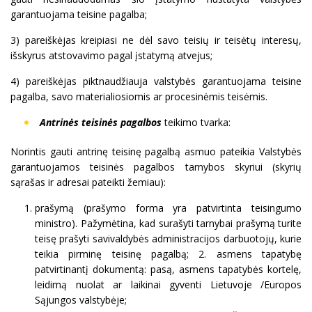
garantuojama teisine pagalba;
3) pareiškėjas kreipiasi ne dėl savo teisių ir teisėtų interesų,
išskyrus atstovavimo pagal įstatymą atvejus;
4) pareiškėjas piktnaudžiauja valstybės garantuojama teisine
pagalba, savo materialiosiomis ar procesinėmis teisėmis.
Antrinės teisinės pagalbos
teikimo tvarka:
Norintis gauti antrinę teisinę pagalbą asmuo pateikia Valstybės
garantuojamos teisinės pagalbos tarnybos skyriui (skyrių
sąrašas ir adresai pateikti žemiau):
prašymą (prašymo forma yra patvirtinta teisingumo
ministro). Pažymėtina, kad surašyti tarnybai prašymą turite
teisę prašyti savivaldybės administracijos darbuotojų, kurie
teikia pirminę teisinę pagalbą; 2. asmens tapatybę
patvirtinantį dokumentą: pasą, asmens tapatybės kortelę,
leidimą nuolat ar laikinai gyventi Lietuvoje /Europos
Sąjungos valstybėje;