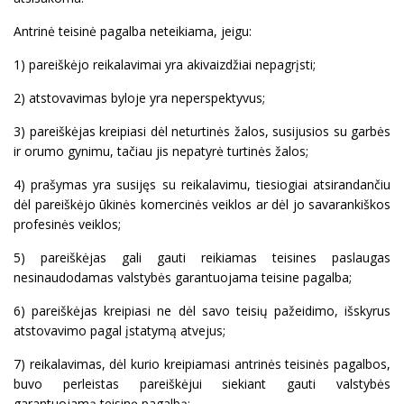
Antrinė teisinė pagalba neteikiama, jeigu:
1) pareiškėjo reikalavimai yra akivaizdžiai nepagrįsti;
2) atstovavimas byloje yra neperspektyvus;
3) pareiškėjas kreipiasi dėl neturtinės žalos, susijusios su garbės
ir orumo gynimu, tačiau jis nepatyrė turtinės žalos;
4) prašymas yra susijęs su reikalavimu, tiesiogiai atsirandančiu
dėl pareiškėjo ūkinės komercinės veiklos ar dėl jo savarankiškos
profesinės veiklos;
5) pareiškėjas gali gauti reikiamas teisines paslaugas
nesinaudodamas valstybės garantuojama teisine pagalba;
6) pareiškėjas kreipiasi ne dėl savo teisių pažeidimo, išskyrus
atstovavimo pagal įstatymą atvejus;
7) reikalavimas, dėl kurio kreipiamasi antrinės teisinės pagalbos,
buvo perleistas pareiškėjui siekiant gauti valstybės
garantuojamą teisinę pagalbą;