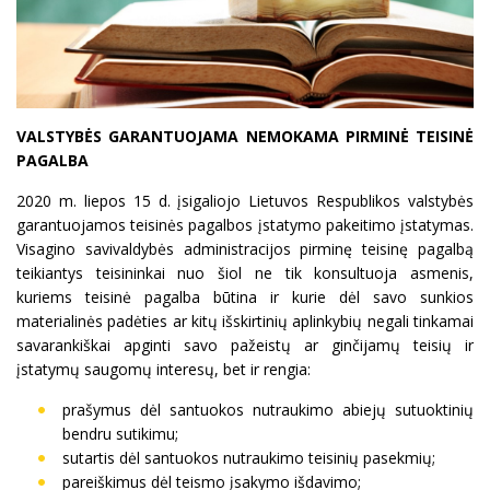
VALSTYBĖS GARANTUOJAMA NEMOKAMA PIRMINĖ TEISINĖ
PAGALBA
2020 m. liepos 15 d. įsigaliojo Lietuvos Respublikos valstybės
garantuojamos teisinės pagalbos įstatymo pakeitimo įstatymas.
Visagino savivaldybės administracijos pirminę teisinę pagalbą
teikiantys teisininkai nuo šiol ne tik konsultuoja asmenis,
kuriems teisinė pagalba būtina ir kurie dėl savo sunkios
materialinės padėties ar kitų išskirtinių aplinkybių negali tinkamai
savarankiškai apginti savo pažeistų ar ginčijamų teisių ir
įstatymų saugomų interesų, bet ir rengia:
prašymus dėl santuokos nutraukimo abiejų sutuoktinių
bendru sutikimu;
sutartis dėl santuokos nutraukimo teisinių pasekmių;
pareiškimus dėl teismo įsakymo išdavimo;