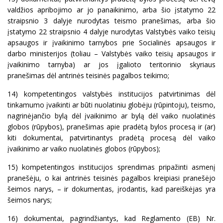
valdžios apribojimo ar jo panaikinimo, arba šio įstatymo 22
straipsnio 3 dalyje nurodytas teismo pranešimas, arba šio
įstatymo 22 straipsnio 4 dalyje nurodytas Valstybės vaiko teisių
apsaugos ir įvaikinimo tarnybos prie Socialinės apsaugos ir
darbo ministerijos (toliau – Valstybės vaiko teisių apsaugos ir
įvaikinimo tarnyba) ar jos įgalioto teritorinio skyriaus
pranešimas dėl antrinės teisinės pagalbos teikimo;
14) kompetentingos valstybės institucijos patvirtinimas dėl
tinkamumo įvaikinti ar būti nuolatiniu globėju (rūpintoju), teismo,
nagrinėjančio bylą dėl įvaikinimo ar bylą dėl vaiko nuolatinės
globos (rūpybos), pranešimas apie pradėtą bylos procesą ir (ar)
kiti dokumentai, patvirtinantys pradėtą procesą dėl vaiko
įvaikinimo ar vaiko nuolatinės globos (rūpybos);
15) kompetentingos institucijos sprendimas pripažinti asmenį
pranešėju, o kai antrinės teisinės pagalbos kreipiasi pranešėjo
šeimos narys, – ir dokumentas, įrodantis, kad pareiškėjas yra
šeimos narys;
16) dokumentai, pagrindžiantys, kad Reglamento (EB) Nr.