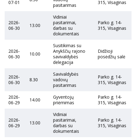
07-01
315, Visaginas
pasitarimas
Vidiniai
2026-
pasitarimai,
Parko g. 14-
13.00
06-30
darbas su
315, Visaginas
dokumentais
Susitikimas su
2026-
Anykščių rajono
Didžioji
10.00
06-30
savivaldybės
posėdžių salė
delegacija
Savivaldybės
2026-
Parko g. 14-
8.30
vadovų
06-30
315, Visaginas
pasitarimas
2026-
Gyventojų
Parko g. 14-
14.00
06-29
priėmimas
315, Visaginas
Vidiniai
2026-
pasitarimai,
Parko g. 14-
13.00
06-29
darbas su
315, Visaginas
dokumentais