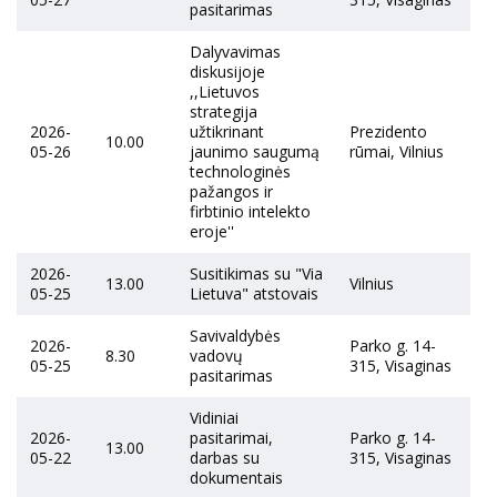
pasitarimas
Dalyvavimas
diskusijoje
,,Lietuvos
strategija
2026-
užtikrinant
Prezidento
10.00
05-26
jaunimo saugumą
rūmai, Vilnius
technologinės
pažangos ir
firbtinio intelekto
eroje''
2026-
Susitikimas su "Via
13.00
Vilnius
05-25
Lietuva" atstovais
Savivaldybės
2026-
Parko g. 14-
8.30
vadovų
05-25
315, Visaginas
pasitarimas
Vidiniai
2026-
pasitarimai,
Parko g. 14-
13.00
05-22
darbas su
315, Visaginas
dokumentais