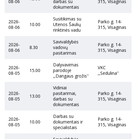
08-06
darbas su
315, Visaginas
dokumentais
Susitikimas su
2026-
Parko g. 14-
10.00
Utenos Šaulių
08-06
315, Visaginas
rinktinės vadu
Savivaldybės
2026-
Parko g. 14-
8.30
vadovų
08-06
315, Visaginas
pasitarimas
Dalyvavimas
2026-
VKC
15.00
parodoje
08-05
,,Sedulina''
,,Dangaus grožis''
Vidiniai
2026-
pasitarimai,
Parko g. 14-
13.00
08-05
darbas su
315, Visaginas
dokumentais
Darbas su
2026-
Parko g. 14-
10.00
dokumentais ir
08-05
315, Visaginas
specialistais