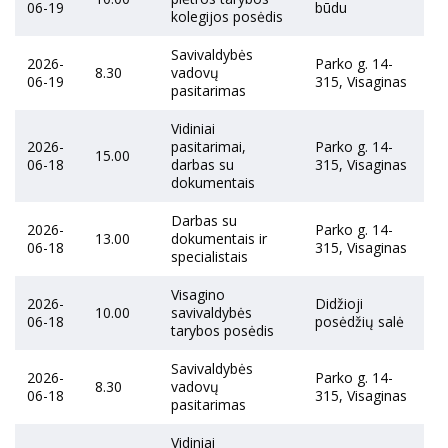
06-19
būdu
kolegijos posėdis
Savivaldybės
2026-
Parko g. 14-
8.30
vadovų
06-19
315, Visaginas
pasitarimas
Vidiniai
2026-
pasitarimai,
Parko g. 14-
15.00
06-18
darbas su
315, Visaginas
dokumentais
Darbas su
2026-
Parko g. 14-
13.00
dokumentais ir
06-18
315, Visaginas
specialistais
Visagino
2026-
Didžioji
10.00
savivaldybės
06-18
posėdžių salė
tarybos posėdis
Savivaldybės
2026-
Parko g. 14-
8.30
vadovų
06-18
315, Visaginas
pasitarimas
Vidiniai