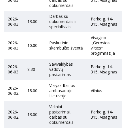
06-03
darbas su
315, Visaginas
dokumentais
Darbas su
2026-
Parko g. 14-
13.00
dokumentais ir
06-03
315, Visaginas
specialistais
Visagino
2026-
Paskutinio
,,Gerosios
10.00
06-03
skambučio šventė
vilties"
progimnazija
Savivaldybės
2026-
Parko g. 14-
8.30
vadovų
06-03
315, Visaginas
pasitarimas
Viziyas Italijos
2026-
18.00
ambasadoje
Vilnius
06-02
Lietuvoje
Vidiniai
2026-
pasitarimai,
Parko g. 14-
13.00
06-02
darbas su
315, Visaginas
dokumentais