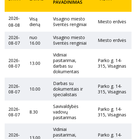
PAVADINIMAS
2026-
Visą
Visagino miesto
Miesto erdvės
dieną
šventės renginiai
08-08
2026-
nuo
Visagino miesto
Miesto erdvės
08-07
16.00
šventės renginiai
Vidiniai
2026-
pasitarimai,
Parko g. 14-
13.00
08-07
darbas su
315, Visaginas
dokumentais
Darbas su
2026-
Parko g. 14-
10.00
dokumentais ir
08-07
315, Visaginas
specialistais
Savivaldybės
2026-
Parko g. 14-
8.30
vadovų
08-07
315, Visaginas
pasitarimas
Vidiniai
2026-
pasitarimai,
Parko g. 14-
13.00