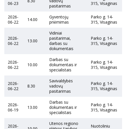
8.30
vadovų
06-23
315, Visaginas
pasitarimas
2026-
Gyventojų
Parko g. 14-
14.00
06-22
priėmimas
315, Visaginas
Vidiniai
2026-
pasitarimai,
Parko g. 14-
13.00
06-22
darbas su
315, Visaginas
dokumentais
Darbas su
2026-
Parko g. 14-
10.00
dokumentais ir
06-22
315, Visaginas
specialistais
Savivaldybės
2026-
Parko g. 14-
8.30
vadovų
06-22
315, Visaginas
pasitarimas
Darbas su
2026-
Parko g. 14-
13.00
dokumentais ir
06-19
315, Visaginas
specialistais
Utenos regiono
2026-
Nuotoliniu
10.00
plėtros tarybos