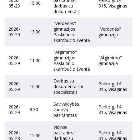
2026-
pasitarimai,
Parko g. 14-
15.00
05-29
darbas su
315, Visaginas
dokumentais
"Verdenės"
2026-
gimnazijos
"Verdenės"
13.00
05-29
Paskutinio
gimnazija
skambučio šventė
"Atgimimo"
2026-
gimnazijos
"Atgimimo"
11.00
05-29
Paskutinio
gimnazija
skambučio šventė
Darbas su
2026-
Parko g. 14-
10.00
dokumentais ir
05-29
315, Visaginas
specialistais
Savivaldybės
2026-
Parko g. 14-
8.30
vadovų
05-29
315, Visaginas
pasitarimas
Vidiniai
2026-
pasitarimai,
Parko g. 14-
15.00
05-28
darbas su
315, Visaginas