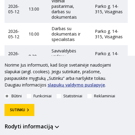
Vidiniai
2026-
pasitarimai,
Parko g. 14-
13.00
05-12
darbas su
315, Visaginas
dokumentais
Darbas su
2026-
Parko g. 14-
10.00
dokumentais ir
05-12
315, Visaginas
specialistais
Savivaldybės
2026-
Parko g. 14-
8.30
vadovų
05-12
315, Visaginas
pasitarimas
Norime Jus informuoti, kad šioje svetainėje naudojami
slapukai (angl. cookies). Jeigu sutinkate, prašome,
2026-
Gyventojų
Parko g. 14-
14.00
paspauskite mygtuką „Sutinku“ arba naršykite toliau.
05-11
priėmimas
315, Visaginas
Daugiau informacijos
slapukų valdymo puslapyje
.
Vidiniai
2026-
pasitarimai,
Parko g. 14-
Būtini
Funkciniai
Statistiniai
Reklaminiai
13.00
05-11
darbas su
315, Visaginas
dokumentais
SUTINKU
Bendradarbiavimo
ir pagalbos
Rodyti informaciją
2026-
sutarties su
Parko g. 14-
12.00
05-11
Lietuvos šaulių
315, Visaginas