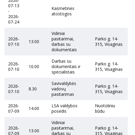
2026-
07-13
Kasmetinės
-
atostogos
2026-
07-24
Vidiniai
2026-
pasitarimai,
Parko g. 14-
13.00
07-10
darbas su
315, Visaginas
dokumentais
Darbas su
2026-
Parko g. 14-
10.00
dokumentais ir
07-10
315, Visaginas
specialistais
Savivaldybės
2026-
Parko g. 14-
8.30
vadovų
07-10
315, Visaginas
pasitarimas
2026-
LSA valdybos
Nuotoliniu
14.00
07-09
posėdis
būdu
Vidiniai
2026-
pasitarimai,
Parko g. 14-
13.00
07-09
darbas su
315, Visaginas