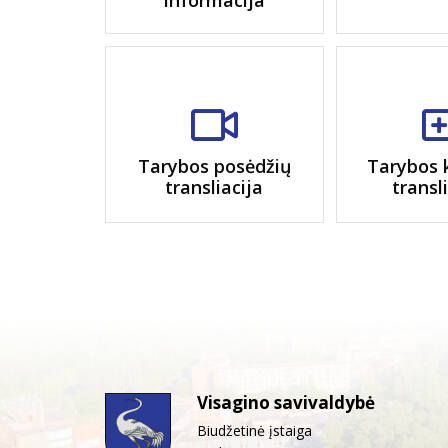
informacija
Tarybos posėdžių
Tarybos 
transliacija
transl
Visagino savivaldybė
Biudžetinė įstaiga