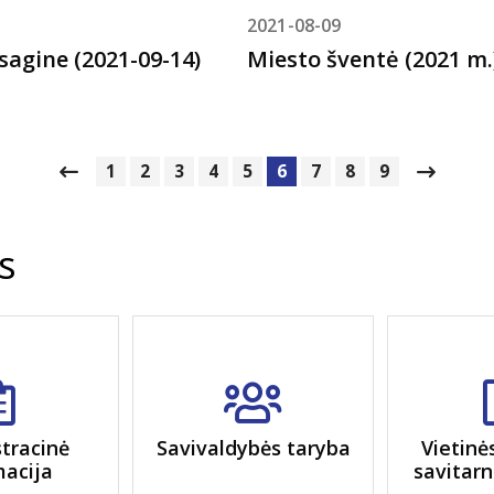
2021-08-09
sagine (2021-09-14)
Miesto šventė (2021 m.
1
2
3
4
5
6
7
8
9
s
tracinė
Savivaldybės taryba
Vietinė
macija
savitarn