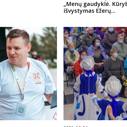
„Menų gaudyklė. Kūrybi
išvystymas Ežerų...