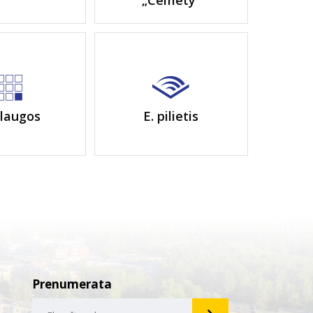
„Cemety“
laugos
E. pilietis
Prenumerata