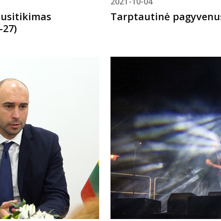
2021-10-04
susitikimas
Tarptautinė pagyvenus
-27)