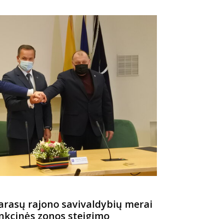
 Zarasų rajono savivaldybių merai
unkcinės zonos steigimo