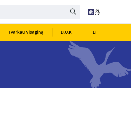
Tvarkau Visaginą
D.U.K
LT