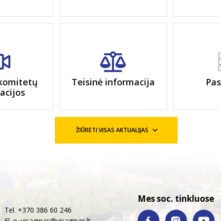
komitetų
Teisinė informacija
Pas
iacijos
ŽIŪRĖTI VISAS AKTUALIJAS
Mes soc. tinkluose
Tel. +370 386 60 246
El. p.
visaginas@visaginas.lt