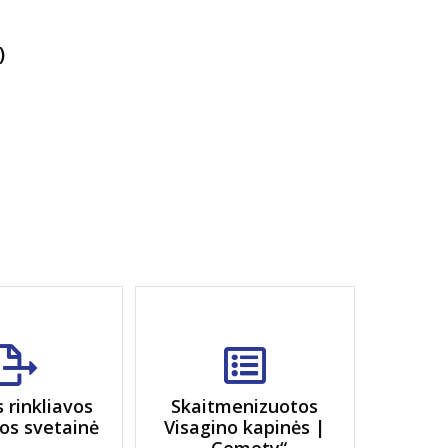
)
s rinkliavos
Skaitmenizuotos
os svetainė
Visagino kapinės |