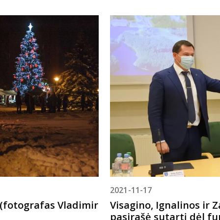
2021-11-17
 (fotografas Vladimir
Visagino, Ignalinos ir
pasirašė sutartį dėl f