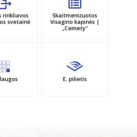
s rinkliavos
Skaitmenizuotos
os svetainė
Visagino kapinės |
„Cemety“
laugos
E. pilietis