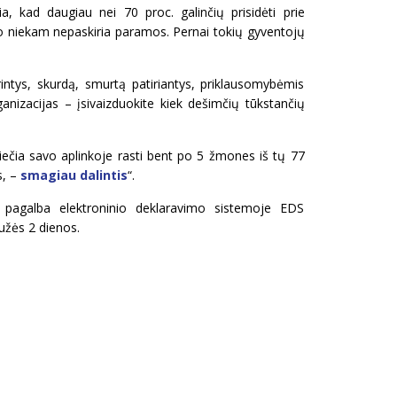
a, kad daugiau nei 70 proc. galinčių prisidėti prie
iso niekam nepaskiria paramos. Pernai tokių gyventojų
ntys, skurdą, smurtą patiriantys, priklausomybėmis
nizacijas – įsivaizduokite kiek dešimčių tūkstančių
ečia savo aplinkoje rasti bent po 5 žmones iš tų 77
s, –
smagiau dalintis
“.
o pagalba elektroninio deklaravimo sistemoje EDS
gužės 2 dienos.