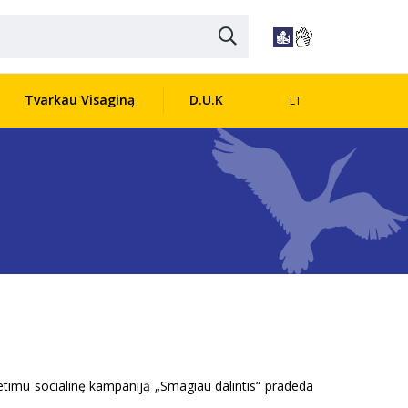
Tvarkau Visaginą
D.U.K
LT
etimu socialinę kampaniją „Smagiau dalintis“ pradeda