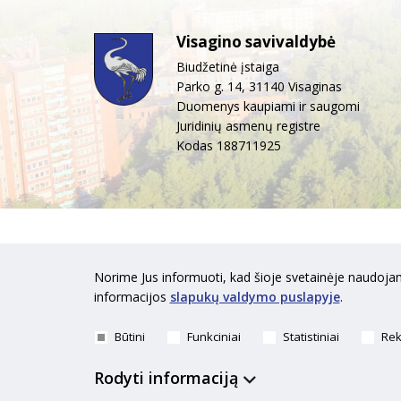
Visagino savivaldybė
Biudžetinė įstaiga
Parko g. 14, 31140 Visaginas
Duomenys kaupiami ir saugomi
Juridinių asmenų registre
Kodas 188711925
Norime Jus informuoti, kad šioje svetainėje naudojam
informacijos
slapukų valdymo puslapyje
.
Būtini
Funkciniai
Statistiniai
Rek
Rodyti informaciją
Visagi