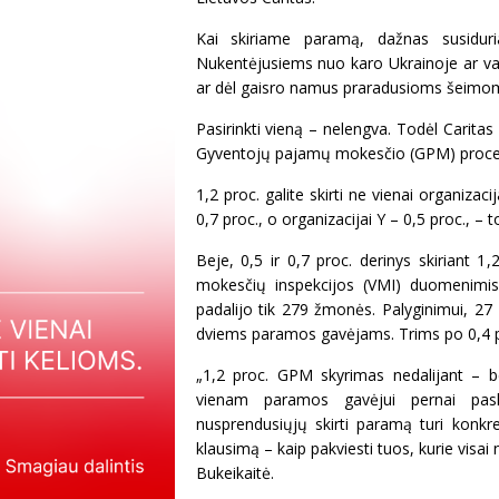
Kai skiriame paramą, dažnas susidur
Nukentėjusiems nuo karo Ukrainoje ar v
ar dėl gaisro namus praradusioms šeimo
Pasirinkti vieną – nelengva. Todėl Caritas 
Gyventojų pajamų mokesčio (GPM) procen
1,2 proc. galite skirti ne vienai organizacij
0,7 proc., o organizacijai Y – 0,5 proc., – 
Beje, 0,5 ir 0,7 proc. derinys skiriant 
mokesčių inspekcijos (VMI) duomenimis
padalijo tik 279 žmonės. Palyginimui, 2
dviems paramos gavėjams. Trims po 0,4 p
„1,2 proc. GPM skyrimas nedalijant – b
vienam paramos gavėjui pernai pask
nusprendusiųjų skirti paramą turi konkr
klausimą – kaip pakviesti tuos, kurie visa
Bukeikaitė.