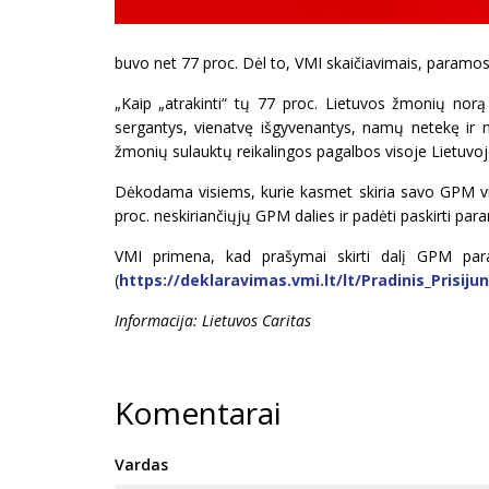
buvo net 77 proc. Dėl to, VMI skaičiavimais, paramos
„Kaip „atrakinti“ tų 77 proc. Lietuvos žmonių nor
sergantys, vienatvę išgyvenantys, namų netekę ir n
žmonių sulauktų reikalingos pagalbos visoje Lietuvoje
Dėkodama visiems, kurie kasmet skiria savo GPM vie
proc. neskiriančiųjų GPM dalies ir padėti paskirti par
VMI primena, kad prašymai skirti dalį GPM param
(
https://deklaravimas.vmi.lt/lt/Pradinis_Prisi
Informacija: Lietuvos Caritas
Komentarai
Vardas