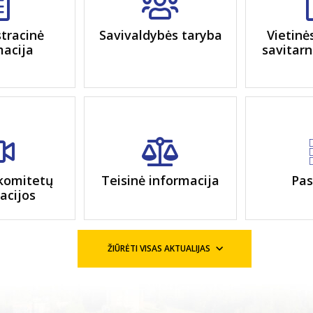
tracinė
Savivaldybės taryba
Vietinė
macija
savitarn
komitetų
Teisinė informacija
Pas
iacijos
ŽIŪRĖTI VISAS AKTUALIJAS