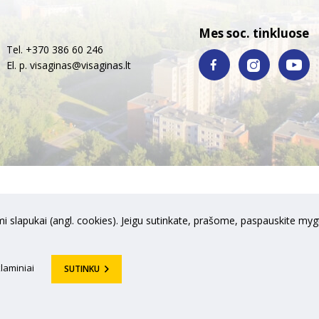
Mes soc. tinkluose
Tel. +370 386 60 246
El. p.
visaginas@visaginas.lt
i slapukai (angl. cookies). Jeigu sutinkate, prašome, paspauskite mygt
laminiai
SUTINKU
no savivaldybė. Visos teisės saugomos © 2018 Sprendimas:
UAB "Fresh 