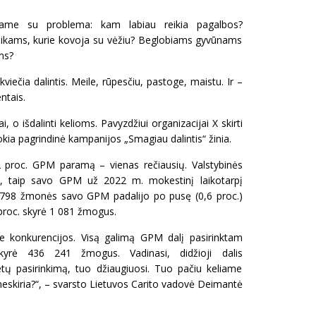
iame su problema: kam labiau reikia pagalbos?
aikams, kurie kovoja su vėžiu? Beglobiams gyvūnams
ms?
kviečia dalintis. Meile, rūpesčiu, pastoge, maistu. Ir –
tais.
ai, o išdalinti kelioms. Pavyzdžiui organizacijai X skirti
tokia pagrindinė kampanijos „Smagiau dalintis“ žinia.
1,2 proc. GPM paramą – vienas rečiausių. Valstybinės
, taip savo GPM už 2022 m. mokestinį laikotarpį
7 798 žmonės savo GPM padalijo po pusę (0,6 proc.)
roc. skyrė 1 081 žmogus.
e konkurencijos. Visą galimą GPM dalį pasirinktam
yrė 436 241 žmogus. Vadinasi, didžioji dalis
etų pasirinkimą, tuo džiaugiuosi. Tuo pačiu keliame
i neskiria?“, – svarsto Lietuvos Carito vadovė Deimantė