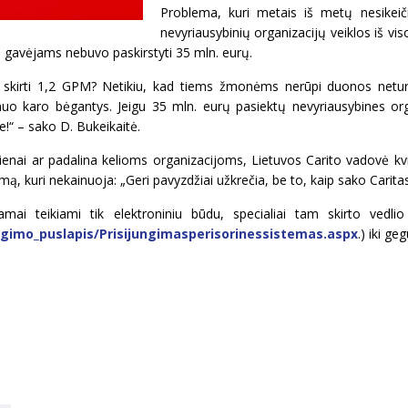
Problema, kuri metais iš metų nesikeiči
nevyriausybinių organizacijų veiklos iš v
 gavėjams nebuvo paskirstyti 35 mln. eurų.
ą skirti 1,2 GPM? Netikiu, kad tiems žmonėms nerūpi duonos neturi
uo karo bėgantys. Jeigu 35 mln. eurų pasiektų nevyriausybines orga
!“ – sako D. Bukeikaitė.
nai ar padalina kelioms organizacijoms, Lietuvos Carito vadovė kvi
amą, kuri nekainuoja: „Geri pavyzdžiai užkrečia, be to, kaip sako Carita
ai teikiami tik elektroniniu būdu, specialiai tam skirto vedli
jungimo_puslapis/Prisijungimasperisorinessistemas.aspx
.) iki ge