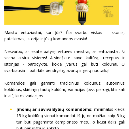
Maisto entuziastai, kur Jūs? Čia svarbu viskas – skonis,
pateikimas, istorija ir jūsų komandos dvasia!
Nesvarbu, ar esate patyrę virtuvės meistrai, ar entuziastai, ši
scena atvira visiems! Atsineškite savo kultūrą, receptus ir
istorijas - parodykite, kokie įvairūs gali būti koldūnai. O
svarbiausia – patirkite bendrystę, azartą ir gerą nuotaiką!
Komandos gali gaminti: tradicinius koldūnus; autorinius
koldūnus; skirtingų tautų koldūnų variacijas (pvz. pierogi, khinkali
ir kt.); kitos variacijos.
Įmonių ar savivaldybių komandoms:
minimalus kiekis
15 kg koldūnų vienai komandai. Iš jų ne mažiau kaip 5 kg
turi būti pagaminta čempionato metu, o likusi dalis gali
būti paruošta iš anksto.