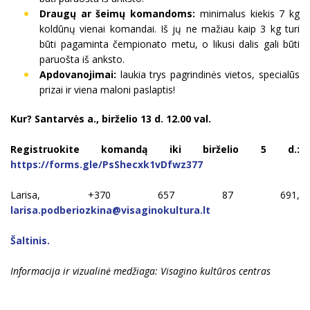
Draugų ar šeimų komandoms:
minimalus kiekis 7 kg
koldūnų vienai komandai. Iš jų ne mažiau kaip 3 kg turi
būti pagaminta čempionato metu, o likusi dalis gali būti
paruošta iš anksto.
Apdovanojimai:
laukia trys pagrindinės vietos, specialūs
prizai ir viena maloni paslaptis!
Kur? Santarvės a., birželio 13 d. 12.00 val.
Registruokite komandą iki birželio 5 d.:
https://forms.gle/PsShecxk1vDfwz377
Larisa, +370 657 87 691,
larisa.podberiozkina@visaginokultura.lt
Šaltinis.
Informacija ir vizualinė medžiaga: Visagino kultūros centras