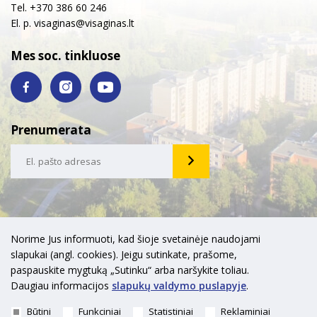
Tel. +370 386 60 246
El. p.
visaginas@visaginas.lt
Mes soc. tinkluose
Prenumerata
Norime Jus informuoti, kad šioje svetainėje naudojami
slapukai (angl. cookies). Jeigu sutinkate, prašome,
paspauskite mygtuką „Sutinku“ arba naršykite toliau.
Daugiau informacijos
slapukų valdymo puslapyje
.
Būtini
Funkciniai
Statistiniai
Reklaminiai