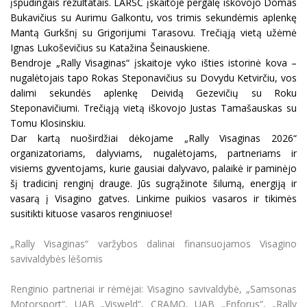
įspūdingais rezultatais. LARSČ įskaitoje pergalę iškovojo Domas
Bukavičius su Aurimu Galkontu, vos trimis sekundėmis aplenkę
Mantą Gurkšnį su Grigorijumi Tarasovu. Trečiąją vietą užėmė
Ignas Lukoševičius su Katažina Šeinauskiene.
Bendroje „Rally Visaginas“ įskaitoje vyko išties istorinė kova –
nugalėtojais tapo Rokas Steponavičius su Dovydu Ketvirčiu, vos
dalimi sekundės aplenkę Deividą Gezevičių su Roku
Steponavičiumi. Trečiąją vietą iškovojo Justas Tamašauskas su
Tomu Klosinskiu.
Dar kartą nuoširdžiai dėkojame „Rally Visaginas 2026“
organizatoriams, dalyviams, nugalėtojams, partneriams ir
visiems gyventojams, kurie gausiai dalyvavo, palaikė ir paminėjo
šį tradicinį renginį drauge. Jūs sugrąžinote šilumą, energiją ir
vasarą į Visagino gatves. Linkime puikios vasaros ir tikimės
susitikti kituose vasaros renginiuose!
„Rally Visaginas“ varžybos dalinai finansuojamos Visagino
savivaldybės lėšomis
Renginio partneriai ir rėmėjai: Visagino savivaldybė, „Samsonas
Motorsport“, UAB „Visweld“, CRAMO, UAB „Enforus“, „Rally