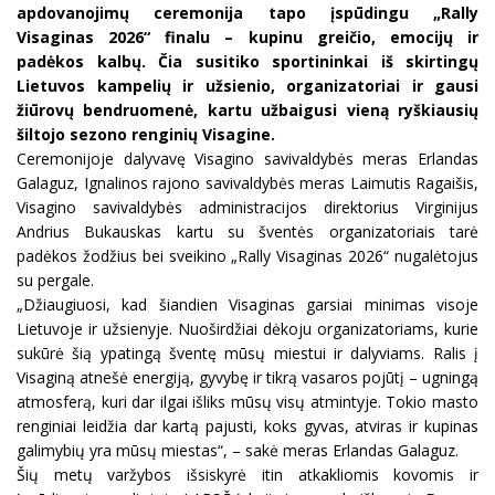
apdovanojimų ceremonija tapo įspūdingu „Rally
Visaginas 2026“ finalu – kupinu greičio, emocijų ir
padėkos kalbų. Čia susitiko sportininkai iš skirtingų
Lietuvos kampelių ir užsienio, organizatoriai ir gausi
žiūrovų bendruomenė, kartu užbaigusi vieną ryškiausių
šiltojo sezono renginių Visagine.
Ceremonijoje dalyvavę Visagino savivaldybės meras Erlandas
Galaguz, Ignalinos rajono savivaldybės meras Laimutis Ragaišis,
Visagino savivaldybės administracijos direktorius Virginijus
Andrius Bukauskas kartu su šventės organizatoriais tarė
padėkos žodžius bei sveikino „Rally Visaginas 2026“ nugalėtojus
su pergale.
„Džiaugiuosi, kad šiandien Visaginas garsiai minimas visoje
Lietuvoje ir užsienyje. Nuoširdžiai dėkoju organizatoriams, kurie
sukūrė šią ypatingą šventę mūsų miestui ir dalyviams. Ralis į
Visaginą atnešė energiją, gyvybę ir tikrą vasaros pojūtį – ugningą
atmosferą, kuri dar ilgai išliks mūsų visų atmintyje. Tokio masto
renginiai leidžia dar kartą pajusti, koks gyvas, atviras ir kupinas
galimybių yra mūsų miestas“, – sakė meras Erlandas Galaguz.
Šių metų varžybos išsiskyrė itin atkakliomis kovomis ir