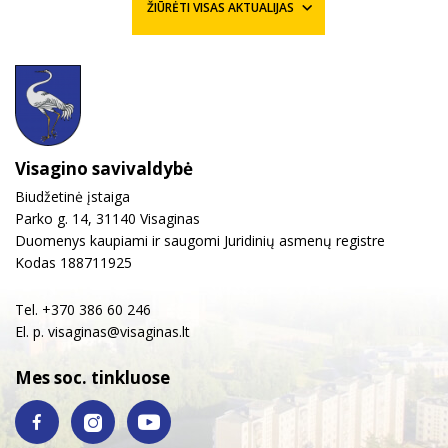
ŽIŪRĖTI VISAS AKTUALIJAS
Visagino savivaldybė
Biudžetinė įstaiga
Parko g. 14, 31140 Visaginas
Duomenys kaupiami ir saugomi Juridinių asmenų registre
Kodas 188711925
Tel. +370 386 60 246
El. p.
visaginas@visaginas.lt
Mes soc. tinkluose