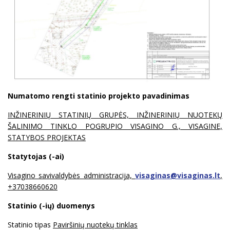
Numatomo rengti statinio projekto pavadinimas
INŽINERINIŲ STATINIŲ GRUPĖS, INŽINERINIŲ NUOTEKŲ
ŠALINIMO TINKLO POGRUPIO VISAGINO G., VISAGINE,
STATYBOS PROJEKTAS
Statytojas (-ai)
Visagino savivaldybės administracija,
visaginas@visaginas.lt
,
+37038660620
Statinio (-ių) duomenys
Statinio tipas
Paviršinių nuotekų tinklas