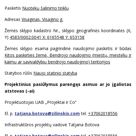
Paskirtis
Nuotekų šalinimo tinklų
Adresas
Visaginas, Visagino g.
Žemės sklypo kadastro Nr., sklypo geografinės koordinatės (X,
Y)
4583/0002:0041 X: 6165548 Y: 653158
Žemės sklypo esama pagrindinė naudojimo paskirtis ir būdas
Kitos paskirties žemė, Bendrojo naudojimo (miestų, miestelių ir
kaimų ar savivaldybių bendrojo naudojimo) teritorijos
Statybos rūšis
Naujo statinio statyba
Projektinius pasiūlymus parengęs asmuo ar jo įgaliotas
atstovas (-ai)
Projektuotojas UAB „Projektai ir Co“
El. p.
tatjana.botova@zilinskis.com
tel.
+37062018556
Infrastruktūros projektų vadovė Tatjana Botova
El. p.
tatjana.botova@zilinskis.com
tel.
+37062018556