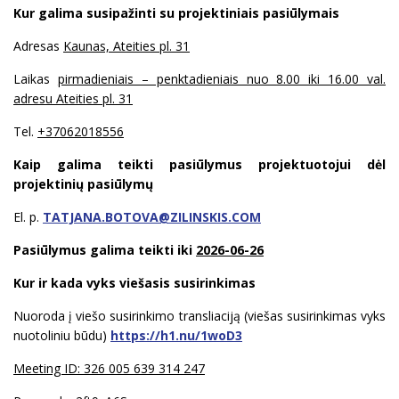
Kur galima susipažinti su projektiniais pasiūlymais
Adresas
Kaunas, Ateities pl. 31
Laikas
pirmadieniais – penktadieniais nuo 8.00 iki 16.00 val.
adresu Ateities pl. 31
Tel.
+37062018556
Kaip galima teikti pasiūlymus projektuotojui dėl
projektinių pasiūlymų
El. p.
TATJANA.BOTOVA@ZILINSKIS.COM
Pasiūlymus galima teikti iki
2026-06-26
Kur ir kada vyks viešasis susirinkimas
Nuoroda į viešo susirinkimo transliaciją (viešas susirinkimas vyks
nuotoliniu būdu)
https://h1.nu/1woD3
Meeting ID: 326 005 639 314 247