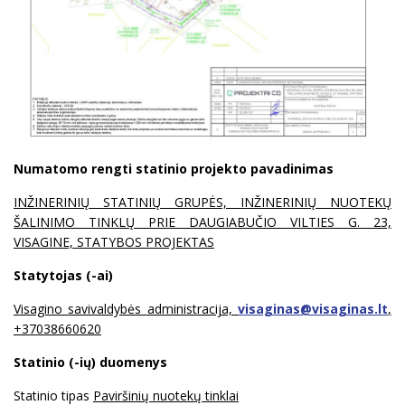
Numatomo rengti statinio projekto pavadinimas
INŽINERINIŲ STATINIŲ GRUPĖS, INŽINERINIŲ NUOTEKŲ
ŠALINIMO TINKLŲ PRIE DAUGIABUČIO VILTIES G. 23,
VISAGINE, STATYBOS PROJEKTAS
Statytojas (-ai)
Visagino savivaldybės administracija,
visaginas@visaginas.lt
,
+37038660620
Statinio (-ių) duomenys
Statinio tipas
Paviršinių nuotekų tinklai