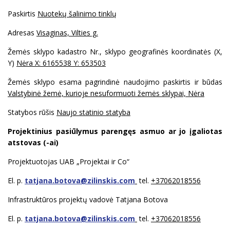
Paskirtis
Nuotekų šalinimo tinklų
Adresas
Visaginas, Vilties g.
Žemės sklypo kadastro Nr., sklypo geografinės koordinatės (X,
Y)
Nėra X: 6165538 Y: 653503
Žemės sklypo esama pagrindinė naudojimo paskirtis ir būdas
Valstybinė žemė, kurioje nesuformuoti žemės sklypai, Nėra
Statybos rūšis
Naujo statinio statyba
Projektinius pasiūlymus parengęs asmuo ar jo įgaliotas
atstovas (-ai)
Projektuotojas UAB „Projektai ir Co“
El. p.
tatjana.botova@zilinskis.com
tel.
+37062018556
Infrastruktūros projektų vadovė Tatjana Botova
El. p.
tatjana.botova@zilinskis.com
tel.
+37062018556