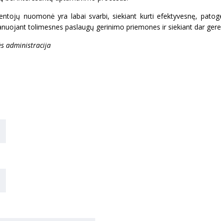
ojų nuomonė yra labai svarbi, siekiant kurti efektyvesnę, patoges
anuojant tolimesnes paslaugų gerinimo priemones ir siekiant dar geres
ės administracija