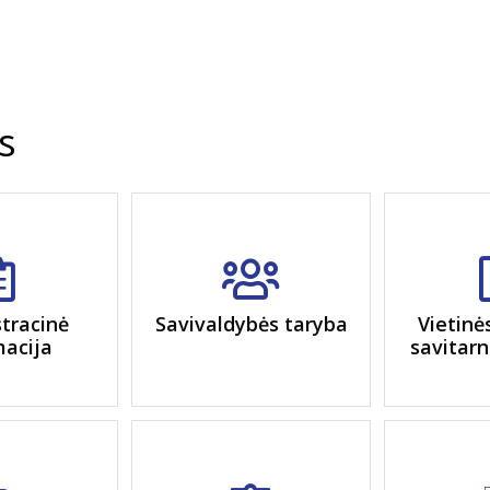
s
tracinė
Savivaldybės taryba
Vietinė
macija
savitarn