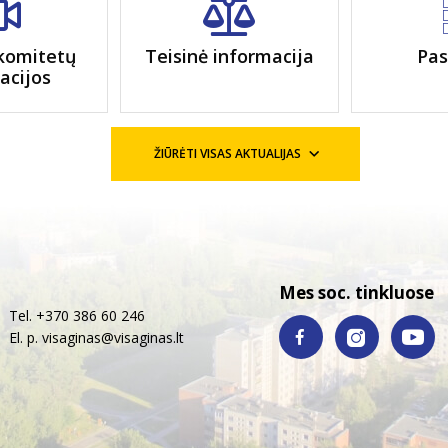
komitetų
Teisinė informacija
Pas
iacijos
ŽIŪRĖTI VISAS AKTUALIJAS
Mes soc. tinkluose
Tel. +370 386 60 246
El. p.
visaginas@visaginas.lt