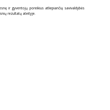
nę ir gyventojų poreikius atliepiančią savivaldybės
nių rezultatų ateityje.