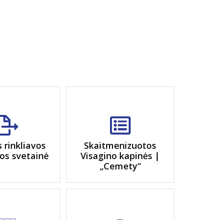
s rinkliavos
Skaitmenizuotos
os svetainė
Visagino kapinės |
„Cemety“