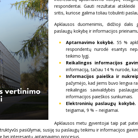
respondentai. Gauti rezultatai atskleid
sritis, kuriose galima toliau tobulinti pas
Apklausos duomenimis, didžioji dalis g
paslaugų kokybę ir informacijos prieinam
Aptarnavimo kokybė.
55 % apkla
respondentų nurodė esantys nepa
teikimo lygį.
Reikalingos informacijos gavi
informaciją, tačiau 14 % nurodė, ka
Informacijos paieška ir nukrei
pažymėjo, kad jiems buvo lengva rast
reikalingas savivaldybės pasla
informacijos paieškos sunkumais.
Elektroninių paslaugų kokybė.
teigiamai, 9 % – neigiamai.
Apklausos metu gyventojai taip pat pate
truktyvūs pasiūlymai, susiję su paslaugų teikimu ir informacijos gavi
ybę bei interesantų aptarnavimo procesus.