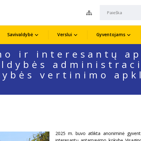
Savivaldybė
Verslui
Gyventojams
mo ir interesantų a
aldybės administraci
ybės vertinimo apk
2025 m. buvo atlikta anoniminė gyventoj
interesantų aptarnavimo kokybę Visagino