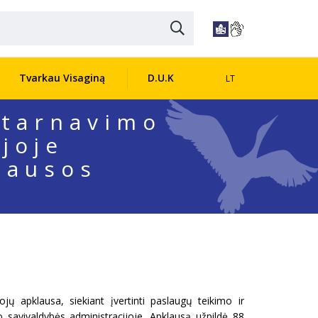
Tvarkau Visaginą
D.U.K
LT
ptarnavimo
joje
lausos
ų apklausa, siekiant įvertinti paslaugų teikimo ir
 savivaldybės administracijoje. Apklausą užpildė 88