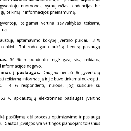
ė gyventojų nuomones, vyraujančias tendencijas bei
laugų teikimą ir informacijos prieinamumą.
yventojų teigiamai vertina savivaldybės teikiamų
umą:
ustųjų aptarnavimo kokybę įvertino puikiai, 3 %
tenkinti. Tai rodo gana aukštą bendrą paslaugų
mas.
56 % respondentų teigė gavę visą reikiamą
d informacijos negavo.
pimas į paslaugas.
Daugiau nei 55 % gyventojų
i reikiamą informaciją ir jie buvo tinkamai nukreipti į
ugas. 4 % respondentų nurodė, jog susidūrė su
53 % apklaustųjų elektronines paslaugas įvertino
ikė pasiūlymų dėl procesų optimizavimo ir paslaugų
mu. Gautos įžvalgos yra vertingos planuojant tolesnius