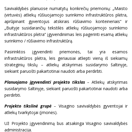
Savivaldybės planuose numatytų konkrečių priemonių: „Maisto
(virtuvės) atliekų rūšiuojamojo surinkimo infrastruktūros plėtra,
aprūpinant gyventojus atskirais rūšiavimo konteineriais“ ir
„Buityje susidarančių tekstilės atliekų rūšiuojamojo surinkimo
infrastruktūros plėtra“ įgyvendinimas leis pagerinti esamą atliekų
surinkimo / rūšiavimo infrastruktūrą.
Pasirinktos įgyvendinti priemonės, tai yra esamos
infrastruktūros plėtra, leis geriausiai atliepti vieną iš siekiamų
strateginių tikslų – atliekų atskyrimas susidarymo šaltinyje,
siekiant paruošti pakartotinai naudoti arba perdirbti.
Planuojamo įgyvendinti projekto tikslas
–
Atliekų atskyrimas
susidarymo šaltinyje, siekiant paruošti pakartotinai naudoti arba
perdirbti.
Projekto tikslinė grupė
–
Visagino savivaldybės gyventojai ir
atliekų tvarkytojai (įmonės).
Už Projekto įgyvendinimą bus atsakinga Visagino savivaldybės
administracija.