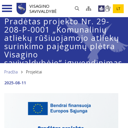
VISAGINO
LT
SAVIVALDYBĖ
Pradėtas projekto Nr. 29-
208-P-0001 „Komunalinių
atliekų rūšiuojamojo atliekų
surinkimo pajėgumų plėtra
Visagino
savivaldybėje“ įgyvendinimas
Pradžia
Projektai
2025-08-11