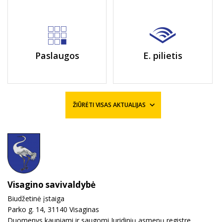
Paslaugos
E. pilietis
ŽIŪRĖTI VISAS AKTUALIJAS
Visagino savivaldybė
Biudžetinė įstaiga
Parko g. 14, 31140 Visaginas
Duomenys kaupiami ir saugomi Juridinių asmenų registre