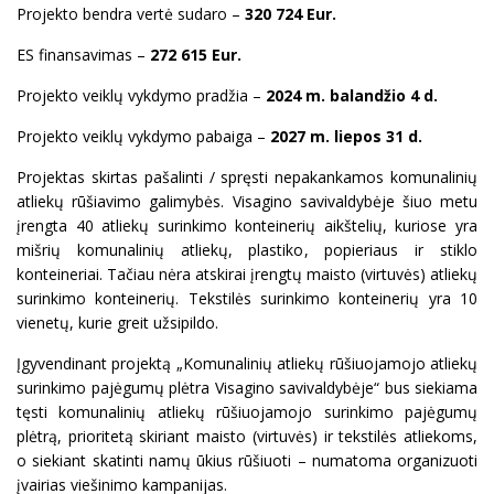
Projekto bendra vertė sudaro –
320 724 Eur.
ES finansavimas –
272 615 Eur.
Projekto veiklų vykdymo pradžia –
2024 m. balandžio 4 d.
Projekto veiklų vykdymo pabaiga –
2027 m. liepos 31 d.
Projektas skirtas pašalinti / spręsti nepakankamos komunalinių
atliekų rūšiavimo galimybės. Visagino savivaldybėje šiuo metu
įrengta 40 atliekų surinkimo konteinerių aikštelių, kuriose yra
mišrių komunalinių atliekų, plastiko, popieriaus ir stiklo
konteineriai. Tačiau nėra atskirai įrengtų maisto (virtuvės) atliekų
surinkimo konteinerių. Tekstilės surinkimo konteinerių yra 10
vienetų, kurie greit užsipildo.
Įgyvendinant projektą „Komunalinių atliekų rūšiuojamojo atliekų
surinkimo pajėgumų plėtra Visagino savivaldybėje“ bus siekiama
tęsti komunalinių atliekų rūšiuojamojo surinkimo pajėgumų
plėtrą, prioritetą skiriant maisto (virtuvės) ir tekstilės atliekoms,
o siekiant skatinti namų ūkius rūšiuoti – numatoma organizuoti
įvairias viešinimo kampanijas.