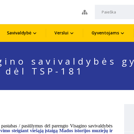
Savivaldybė
Verslui
Gyventojams
gino savivaldybės g
s dėl TSP-181
 pastabas / pasiūlymus dėl parengto Visagino savivaldybės
vimo steigiant viešąją įstaigą Mados istorijos muziejų ir