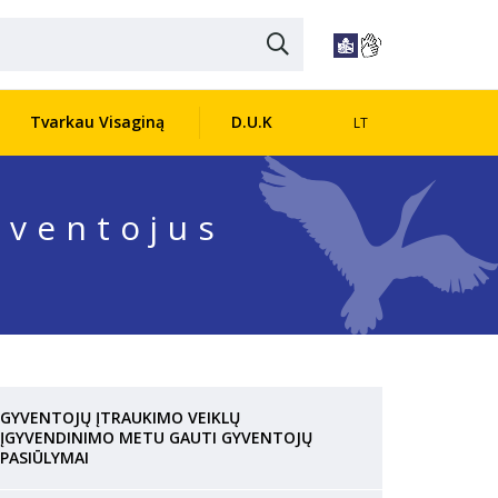
Tvarkau Visaginą
D.U.K
LT
yventojus
GYVENTOJŲ ĮTRAUKIMO VEIKLŲ
ĮGYVENDINIMO METU GAUTI GYVENTOJŲ
PASIŪLYMAI