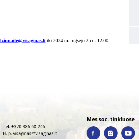
dziunaite
@visaginas.lt
iki 2024 m. rugsėjo 25 d. 12.00.
Mes soc. tinkluose
Tel. +370 386 60 246
El. p.
visaginas@visaginas.lt