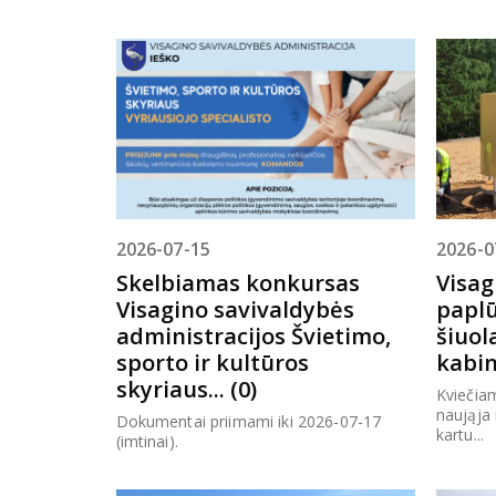
2026-07-15
2026-0
Skelbiamas konkursas
Visag
Visagino savivaldybės
paplū
administracijos Švietimo,
šiuol
sporto ir kultūros
kabin
skyriaus... (0)
Kviečiam
naująja 
Dokumentai priimami iki 2026-07-17
kartu...
(imtinai).