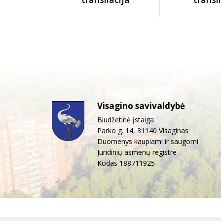
Visagino savivaldybė
Biudžetinė įstaiga
Parko g. 14, 31140 Visaginas
Duomenys kaupiami ir saugomi
Juridinių asmenų registre
Kodas 188711925