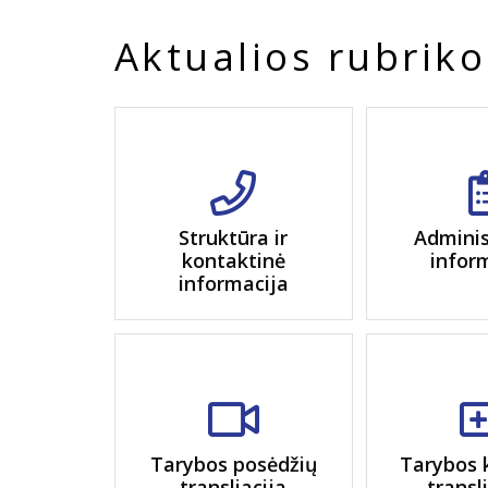
Aktualios rubriko
Struktūra ir
Adminis
kontaktinė
infor
informacija
Tarybos posėdžių
Tarybos 
transliacija
transl