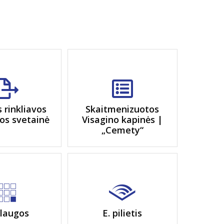
s rinkliavos
Skaitmenizuotos
os svetainė
Visagino kapinės |
„Cemety“
laugos
E. pilietis