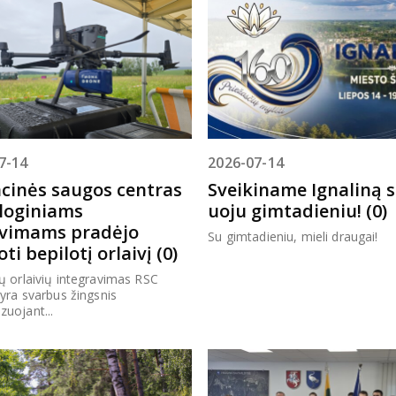
7-14
2026-07-14
cinės saugos centras
Sveikiname Ignaliną s
loginiams
uoju gimtadieniu! (0)
vimams pradėjo
Su gimtadieniu, mieli draugai!
ti bepilotį orlaivį (0)
ų orlaivių integravimas RSC
 yra svarbus žingsnis
uojant...