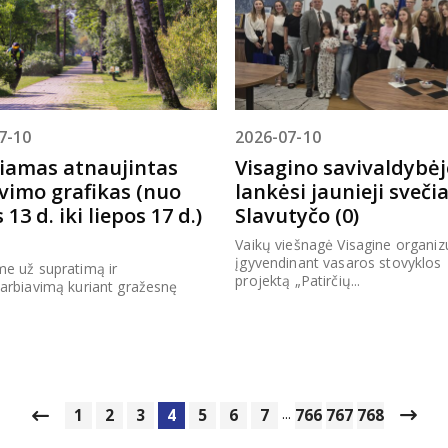
7-10
2026-07-10
iamas atnaujintas
Visagino savivaldybėj
vimo grafikas (nuo
lankėsi jaunieji svečia
 13 d. iki liepos 17 d.)
Slavutyčo (0)
Vaikų viešnagė Visagine organi
įgyvendinant vasaros stovyklos
e už supratimą ir
projektą „Patirčių...
arbiavimą kuriant gražesnę
...
1
2
3
4
5
6
7
766
767
768