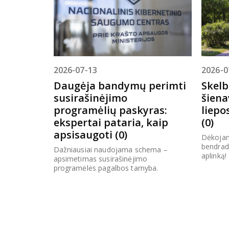
2026-07-13
2026-0
Daugėja bandymų perimti
Skelb
susirašinėjimo
šiena
programėlių paskyras:
liepos
ekspertai pataria, kaip
(0)
apsisaugoti (0)
Dėkojam
bendrad
Dažniausiai naudojama schema –
aplinką!
apsimetimas susirašinėjimo
programėlės pagalbos tarnyba.