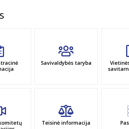
s
tracinė
Savivaldybės taryba
Vietinė
macija
savitarn
komitetų
Teisinė informacija
Pas
iacijos