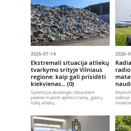
2026-07-14
2026-0
Ekstremali situacija atliekų
Radia
tvarkymo srityje Vilniaus
radio
regione: kaip gali prisidėti
mata
kiekvienas... (0)
naudo
Gyventojai atsakingai rūšiuodami
Bepiloči
padeda mažinti aplinkos taršą, gaisrų
veikloje
riziką atliekų...
moderniz