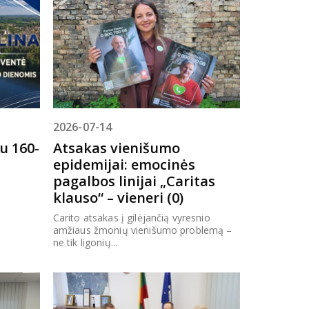
2026-07-14
Atsakas vienišumo
u 160-
epidemijai: emocinės
pagalbos linijai „Caritas
klauso“ – vieneri (0)
Carito atsakas į gilėjančią vyresnio
amžiaus žmonių vienišumo problemą –
ne tik ligonių...