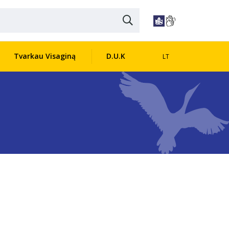
Tvarkau Visaginą
D.U.K
LT