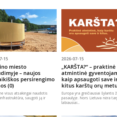
7-15
2026-07-15
ino miesto
„KARŠTA?“ – praktinė
dimyje – naujos
atmintinė gyventoja
aikiškos persirengimo
kaip apsaugoti save i
os (0)
kitus karštų orų metu
e visus atsakingai naudotis
Europa yra greičiausiai šylantis
infrastruktūra, saugoti ją ir
pasaulyje. Nors Lietuva nėra tar
labiausiai...