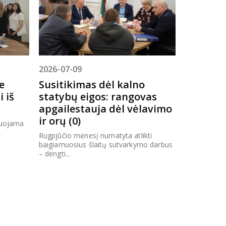
2026-07-09
e
Susitikimas dėl kalno
i iš
statybų eigos: rangovas
apgailestauja dėl vėlavimo
ir orų (0)
zuojama
Rugpjūčio mėnesį numatyta atlikti
baigiamuosius šlaitų sutvarkymo darbus
– dengti...