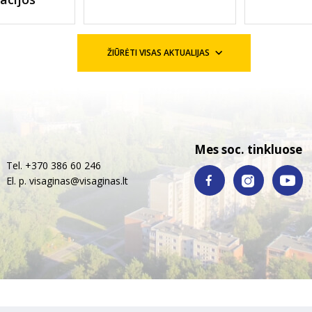
ŽIŪRĖTI VISAS AKTUALIJAS
Mes soc. tinkluose
Tel. +370 386 60 246
El. p.
visaginas@visaginas.lt