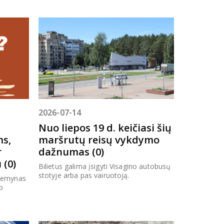
2026-07-14
Nuo liepos 19 d. keičiasi šių
ms,
maršrutų reisų vykdymo
r
dažnumas (0)
 (0)
Bilietus galima įsigyti Visagino autobusų
stotyje arba pas vairuotoją.
 žemynas
p