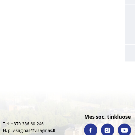
Mes soc. tinkluose
Tel. +370 386 60 246
El. p.
visaginas@visaginas.lt