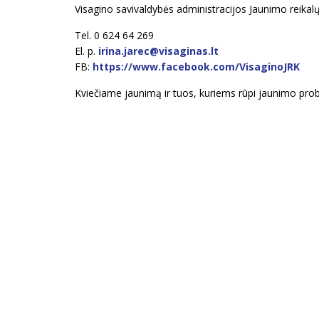
Visagino savivaldybės administracijos Jaunimo reikal
Tel. 0 624 64 269
El. p.
irina.jarec@visaginas.lt
FB:
https://www.facebook.com/VisaginoJRK
Kviečiame jaunimą ir tuos, kuriems rūpi jaunimo prob