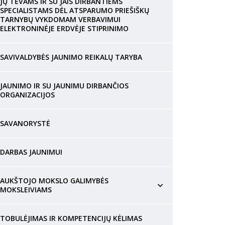
JŲ TĖVAMS IR SU JAIS DIRBANTIEMS
SPECIALISTAMS DĖL ATSPARUMO PRIEŠIŠKŲ
TARNYBŲ VYKDOMAM VERBAVIMUI
ELEKTRONINĖJE ERDVĖJE STIPRINIMO
SAVIVALDYBĖS JAUNIMO REIKALŲ TARYBA
JAUNIMO IR SU JAUNIMU DIRBANČIOS
ORGANIZACIJOS
SAVANORYSTĖ
DARBAS JAUNIMUI
AUKŠTOJO MOKSLO GALIMYBĖS
MOKSLEIVIAMS
TOBULĖJIMAS IR KOMPETENCIJŲ KĖLIMAS