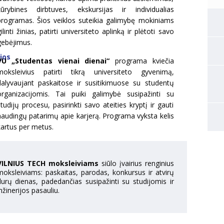
kūrybines dirbtuves, ekskursijas ir individualias
programas. Šios veiklos suteikia galimybę mokiniams
ilinti žinias, patirti universiteto aplinką ir plėtoti savo
gebėjimus.
jos
VU „Studentas vienai dienai“
programa kviečia
moksleivius patirti tikrą universiteto gyvenimą,
dalyvaujant paskaitose ir susitikimuose su studentų
organizacijomis. Tai puiki galimybė susipažinti su
tudijų procesu, pasirinkti savo ateities kryptį ir gauti
naudingų patarimų apie karjerą. Programa vyksta kelis
kartus per metus.
VILNIUS TECH moksleiviams
siūlo įvairius renginius
moksleiviams: paskaitas, parodas, konkursus ir atvirų
durų dienas, padedančias susipažinti su studijomis ir
nžinerijos pasauliu.