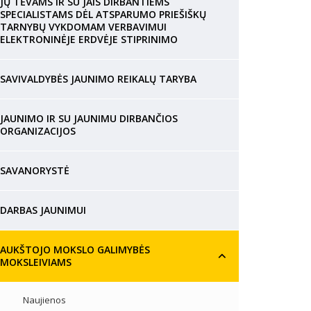
JŲ TĖVAMS IR SU JAIS DIRBANTIEMS
SPECIALISTAMS DĖL ATSPARUMO PRIEŠIŠKŲ
TARNYBŲ VYKDOMAM VERBAVIMUI
ELEKTRONINĖJE ERDVĖJE STIPRINIMO
SAVIVALDYBĖS JAUNIMO REIKALŲ TARYBA
JAUNIMO IR SU JAUNIMU DIRBANČIOS
ORGANIZACIJOS
SAVANORYSTĖ
DARBAS JAUNIMUI
AUKŠTOJO MOKSLO GALIMYBĖS
MOKSLEIVIAMS
Naujienos