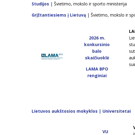
Studijos
| Švietimo, mokslo ir sporto ministerija
Grįžtantiesiems į Lietuvą
| Švietimo, mokslo ir spo
LA
2026 m.
Lie
konkursinio
stu
balo
su
skaičiuoklė
auk
su
LAMA BPO
renginiai
Lietuvos aukštosios mokyklos | Universitetai
VU
į