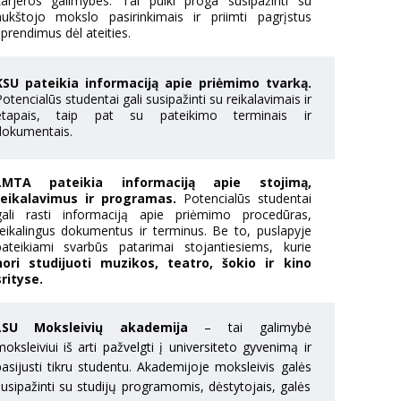
karjeros galimybes. Tai puiki proga susipažinti su
aukštojo mokslo pasirinkimais ir priimti pagrįstus
prendimus dėl ateities.
KSU pateikia informaciją apie priėmimo tvarką.
otencialūs studentai gali susipažinti su reikalavimais ir
etapais, taip pat su pateikimo terminais ir
dokumentais.
LMTA pateikia informaciją apie stojimą,
reikalavimus ir programas.
Potencialūs studentai
gali rasti informaciją apie priėmimo procedūras,
reikalingus dokumentus ir terminus. Be to, puslapyje
pateikiami svarbūs patarimai stojantiesiems, kurie
nori studijuoti muzikos, teatro, šokio ir kino
srityse.
LSU Moksleivių
akademija
– tai galimybė
oksleiviui iš arti pažvelgti į universiteto gyvenimą ir
pasijusti tikru studentu. Akademijoje moksleivis galės
susipažinti su studijų programomis, dėstytojais, galės