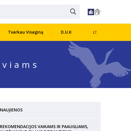
Tvarkau Visaginą
D.U.K
LT
iviams
NAUJIENOS
REKOMENDACIJOS VAIKAMS IR PAAUGLIAMS,