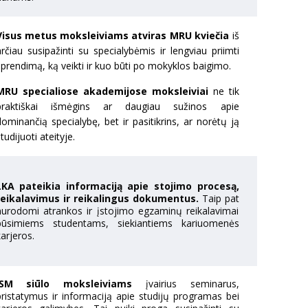
Visus metus moksleiviams atviras MRU kviečia
iš
rčiau susipažinti su specialybėmis ir lengviau priimti
prendimą, ką veikti ir kuo būti po mokyklos baigimo.
MRU specialiose akademijose moksleiviai
ne tik
praktiškai išmėgins ar daugiau sužinos apie
ominančią specialybę, bet ir pasitikrins, ar norėtų ją
tudijuoti ateityje.
LKA pateikia informaciją apie stojimo procesą,
reikalavimus ir reikalingus dokumentus.
Taip pat
nurodomi atrankos ir įstojimo egzaminų reikalavimai
būsimiems studentams, siekiantiems kariuomenės
arjeros.
ISM siūlo moksleiviams
įvairius seminarus,
pristatymus ir informaciją apie studijų programas bei