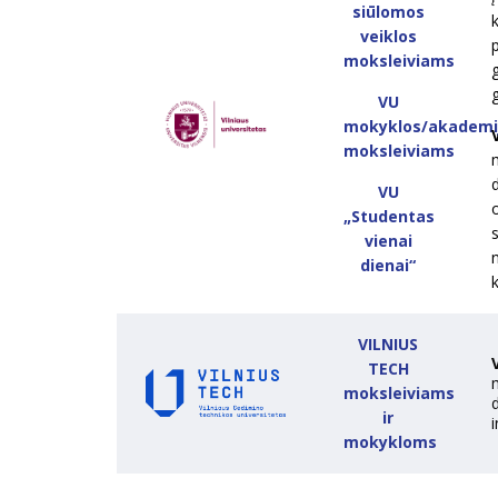
siūlomos
veiklos
moksleiviams
g
VU
mokyklos/akademi
moksleiviams
VU
„Studentas
s
vienai
dienai“
VILNIUS
TECH
moksleiviams
ir
i
mokykloms