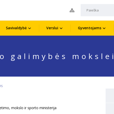
Savivaldybė
Verslui
Gyventojams
o galimybės moksle
ms
etimo, mokslo ir sporto ministerija