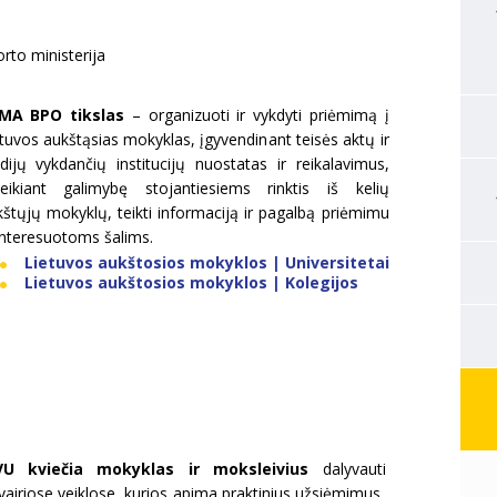
rto ministerija
MA BPO tikslas
– organizuoti ir vykdyti priėmimą į
tuvos aukštąsias mokyklas, įgyvendinant teisės aktų ir
dijų vykdančių institucijų nuostatas ir reikalavimus,
teikiant galimybę stojantiesiems rinktis iš kelių
štųjų mokyklų, teikti informaciją ir pagalbą priėmimu
interesuotoms šalims.
Lietuvos aukštosios mokyklos | Universitetai
Lietuvos aukštosios mokyklos | Kolegijos
VU kviečia mokyklas ir moksleivius
dalyvauti
vairiose veiklose, kurios apima praktinius užsiėmimus,