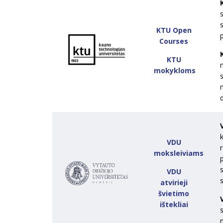
KTU Open
p
Courses
KTU
mokykloms
m
VDU
moksleiviams
s
VDU
s
atvirieji
švietimo
ištekliai