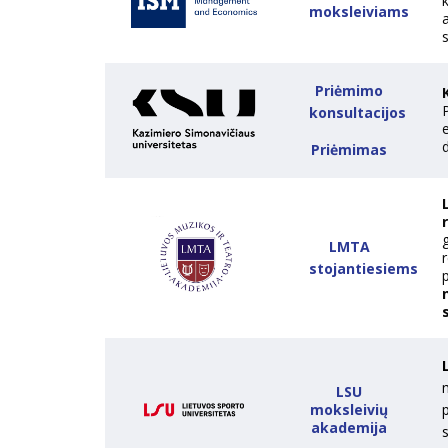
moksleiviams
s
Priėmimo
P
konsultacijos
Priėmimas
LMTA
stojantiesiems
m
LSU
moksleivių
akademija