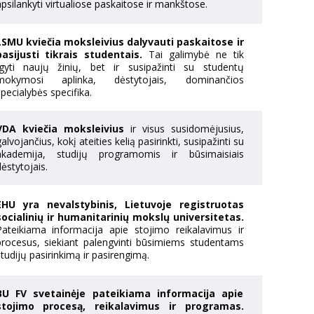
psilankyti virtualiose paskaitose ir mankštose.
LSMU kviečia moksleivius dalyvauti paskaitose ir
pasijusti tikrais studentais.
Tai galimybė ne tik
įgyti naujų žinių, bet ir susipažinti su studentų
mokymosi aplinka, dėstytojais, dominančios
pecialybės specifika.
VDA kviečia moksleivius
ir visus susidomėjusius,
alvojančius, kokį ateities kelią pasirinkti, susipažinti su
akademija, studijų programomis ir būsimaisiais
ėstytojais.
EHU yra nevalstybinis, Lietuvoje registruotas
socialinių ir humanitarinių mokslų universitetas.
Pateikiama informacija apie stojimo reikalavimus ir
procesus, siekiant palengvinti būsimiems studentams
tudijų pasirinkimą ir pasirengimą.
BU FV svetainėje pateikiama informacija apie
stojimo procesą, reikalavimus ir programas.