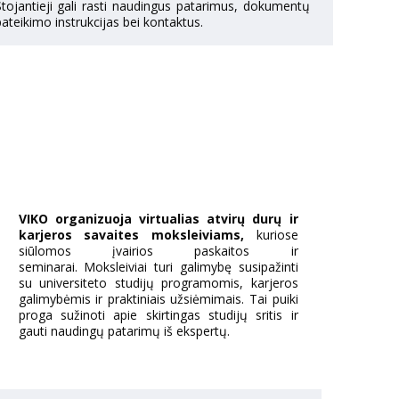
Stojantieji gali rasti naudingus patarimus, dokumentų
ateikimo instrukcijas bei kontaktus.
VIKO organizuoja virtualias atvirų durų ir
karjeros savaites moksleiviams,
kuriose
siūlomos įvairios paskaitos ir
seminarai. Moksleiviai turi galimybę susipažinti
su universiteto studijų programomis, karjeros
galimybėmis ir praktiniais užsiėmimais. Tai puiki
proga sužinoti apie skirtingas studijų sritis ir
gauti naudingų patarimų iš ekspertų.