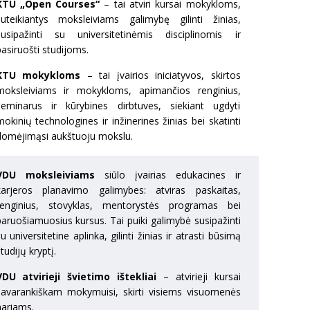
KTU „Open Courses“
– tai atviri kursai mokykloms,
suteikiantys moksleiviams galimybę gilinti žinias,
susipažinti su universitetinėmis disciplinomis ir
asiruošti studijoms.
KTU mokykloms
– tai įvairios iniciatyvos, skirtos
moksleiviams ir mokykloms, apimančios renginius,
seminarus ir kūrybines dirbtuves, siekiant ugdyti
okinių technologines ir inžinerines žinias bei skatinti
domėjimąsi aukštuoju mokslu.
VDU moksleiviams
siūlo įvairias edukacines ir
karjeros planavimo galimybes: atviras paskaitas,
renginius, stovyklas, mentorystės programas bei
paruošiamuosius kursus. Tai puiki galimybė susipažinti
u universitetine aplinka, gilinti žinias ir atrasti būsimą
tudijų kryptį.
VDU atvirieji švietimo ištekliai
– atvirieji kursai
savarankiškam mokymuisi, skirti visiems visuomenės
nariams.