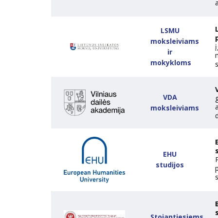
a
LSMU
moksleiviams
ir
mokykloms
s
VDA
g
moksleiviams
d
EHU
studijos
s
Stojantiesiems