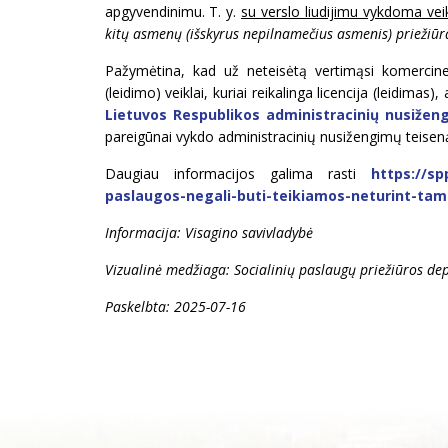
apgyvendinimu. T. y.
su verslo liudijimu vykdoma vei
kitų asmenų (išskyrus nepilnamečius asmenis) priežiūr
Pažymėtina, kad už neteisėtą vertimąsi komercine, 
(leidimo) veiklai, kuriai reikalinga licencija (leidim
Lietuvos Respublikos administracinių nusiže
pareigūnai vykdo administracinių nusižengimų teisen
Daugiau informacijos galima rasti
https://spp
paslaugos-negali-buti-teikiamos-neturint-tam
Informacija: Visagino savivladybė
Vizualinė medžiaga:
Socialinių paslaugų priežiūros de
Paskelbta: 2025-07-16