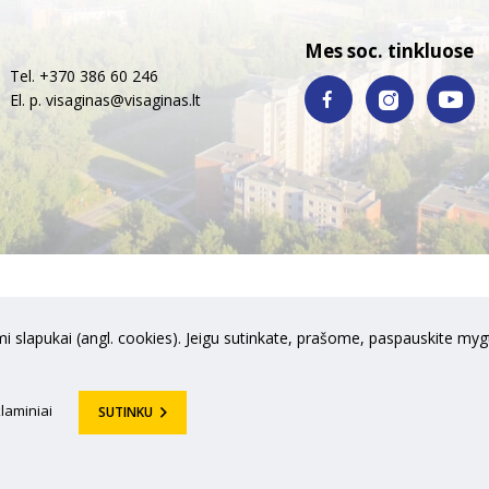
Mes soc. tinkluose
Tel. +370 386 60 246
El. p.
visaginas@visaginas.lt
i slapukai (angl. cookies). Jeigu sutinkate, prašome, paspauskite mygt
laminiai
SUTINKU
no savivaldybė. Visos teisės saugomos © 2018 Sprendimas:
UAB "Fresh 