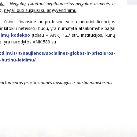
kla
–
Neįgalių, įskaitant nepilnamečius neįgalius asmenis, ir
a
,
negali būti susijusi su apgyvendinimu
.
ūkine, finansine ar profesine veikla neturint licencijos
as), ar kitokiu neteisėtu būdu, yra numatyta atsakomybė pagal
ngimų kodekso
(toliau – ANK) 127 str., institucijos, kurių
ą, yra nurodytos ANK 589 str.
d.lrv.lt/lt/naujienos/socialines-globos-ir-prieziuros-
-butinu-leidimu/
partamentas prie Socialinės apsaugos ir darbo ministerijos