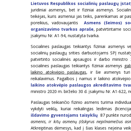
Lietuvos Respublikos socialinių paslaugų įsta
juridiniai asmenys, bet ir fiziniai asmenys. Social
teikėjas, kuris asmeniui jas teiks, parenkamas ar pas
poreikius, vadovaujantis
Asmens (šeimos) soc
organizavimo tvarkos apraše
, patvirtintame soc
įsakymu Nr. A1-94, nustatyta tvarka.
Socialines paslaugas teikiantys fiziniai asmenys veiki
socialinių paslaugų srities darbuotojams SPĮ nustat
patvirtinto socialinės apsaugos ir darbo ministr
socialines paslaugas teikiantys fiziniai asmenys
gal
laikino atokvėpio paslaugas
, ir šie asmenys turi 
reikalavimus. Pagalbos į namus ir laikino atokvėpi
laikino atokvėpio paslaugos akreditavimo tva
ministro 2020 m. birželio 30 d. įsakymu Nr. A1-622, n
Paslaugas teikiančio fizinio asmens turima individua
vykdyti veiklą, kuriai reikalingas leidimas (licen
išdavimo gyventojams taisyklių
87 punkte nurody
asmenis, ir kitų asmenų (išskyrus nepilnamečius asm
Atkreiptinas dėmesys, kad į šias klases neįeina veik