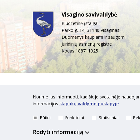
Visagino savivaldybė
Biudžetinė įstaiga
Parko g. 14, 31140 Visaginas
Duomenys kaupiami ir saugomi
Juridinių asmenų registre
Kodas 188711925
Norime Jus informuoti, kad šioje svetainėje naudojam
informacijos
slapukų valdymo puslapyje
.
Būtini
Funkciniai
Statistiniai
Rek
Rodyti informaciją
Visagi