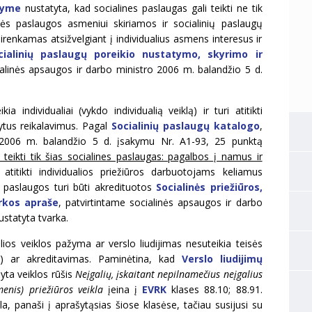
tyme
nustatyta, kad socialines paslaugas gali teikti ne tik
inės paslaugos asmeniui skiriamos ir socialinių paslaugų
irenkamas atsižvelgiant į individualius asmens interesus ir
ialinių paslaugų poreikio nustatymo, skyrimo ir
ialinės apsaugos ir darbo ministro 2006 m. balandžio 5 d.
a individualiai (vykdo individualią veiklą) ir turi atitikti
ytus reikalavimus. Pagal
Socialinių paslaugų katalogo
,
o 2006 m. balandžio 5 d. įsakymu Nr. A1-93, 25 punktą
i teikti tik šias socialines paslaugas: pagalbos į namus ir
atitikti individualios priežiūros darbuotojams keliamus
o paslaugos turi būti akredituotos
Socialinės priežiūros,
rkos apraše
, patvirtintame socialinės apsaugos ir darbo
ustatyta tvarka.
lios veiklos pažyma ar verslo liudijimas nesuteikia teisės
cija) ar akreditavimas. Paminėtina, kad
Verslo liudijimų
ta veiklos rūšis
Neįgalių, įskaitant nepilnamečius neįgalius
enis) priežiūr
os veikla
įeina į
EVRK
klases 88.10; 88.91.
la, panaši į aprašytąsias šiose klasėse, tačiau susijusi su