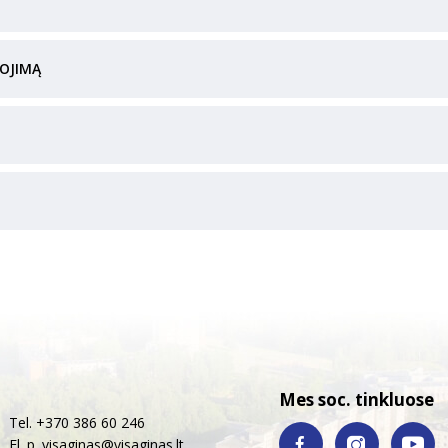
DOJIMĄ
Mes soc. tinkluose
Tel. +370 386 60 246
El. p.
visaginas@visaginas.lt