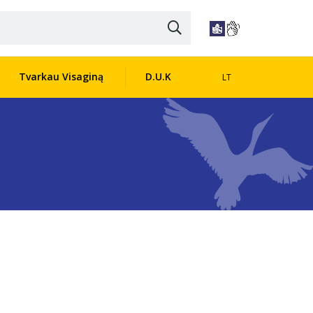
Tvarkau Visaginą
D.U.K
LT