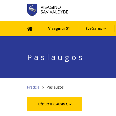
VISAGINO
SAVIVALDYBĖ
Visaginui 51
Svečiams
Paslaugos
Pradžia
Paslaugos
UŽDUOTI KLAUSIMĄ